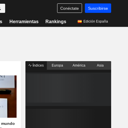
Conéctate
Suscribirse
s
Herramientas
Rankings
Edición España
Índices
Europa
América
Asia
l mundo