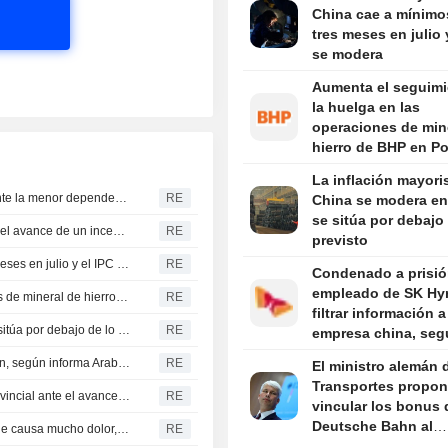
China cae a mínimo
tres meses en julio 
se modera
Aumenta el seguimi
la huelga en las
operaciones de min
hierro de BHP en Po
Hedland
La inflación mayori
El déficit comercial de Alemania con China se dispara ante la menor dependencia de Pekín de la industria europea
RE
China se modera en 
se sitúa por debajo 
Indonesia cierra todos los accesos al monte Bromo ante el avance de un incendio forestal
RE
previsto
La inflación mayorista en China cae a mínimos de tres meses en julio y el IPC se modera
RE
Condenado a prisió
empleado de SK Hyn
Aumenta el seguimiento de la huelga en las operaciones de mineral de hierro de BHP en Port Hedland
RE
filtrar información 
La inflación mayorista en China se modera en julio y se sitúa por debajo de lo previsto
RE
empresa china, seg
Yonhap
Extinguido un incendio en la refinería de Aramco en Jizán, según informa Arabia Saudí
RE
El ministro alemán 
Transportes propo
Columbia Británica declara el estado de emergencia provincial ante el avance de los incendios forestales
RE
vincular los bonus 
Deutsche Bahn al
El cáncer del expresidente Joe Biden se ha extendido y le causa mucho dolor, según su hijo
RE
cumplimiento de ob