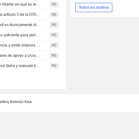
Un vuelo de Delta realiza un aterrizaje de emergencia en Atlanta sin que se registren heridos
RE
Todos los análisis
Pacto entre Turquía, Pakistán y Arabia Saudita equivale al artículo 5 de la OTAN, dice ministro turco
RE
El pacto de defensa entre Turquía, Pakistán y Arabia Saudí es técnicamente idéntico al Artículo 5 de la OTAN, según el ministro turco
RE
Irán dice acuerdo sobre Ormuz está cerca, pero aún no es suficiente para abrir la vía navegable
RE
Distrito de Columbia Británica declara estado de emergencia y emite órdenes de evacuación por incendios
RE
Rusia afirma haber atacado buques e instalaciones militares de apoyo a Ucrania en Odesa y Mykolaiv
RE
La libia Waha Oil contiene una fuga en el oleoducto Zaqout-Sidra y reanuda el bombeo tras las reparaciones
RE
rtera Inversor Asia