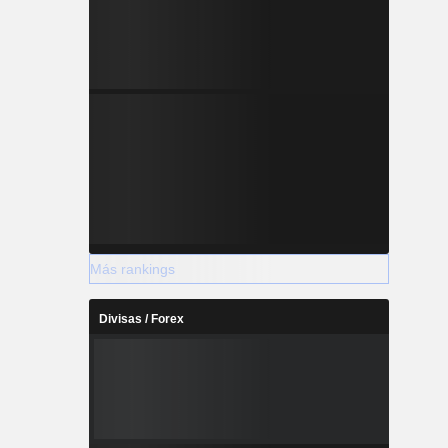
Más rankings
Divisas / Forex