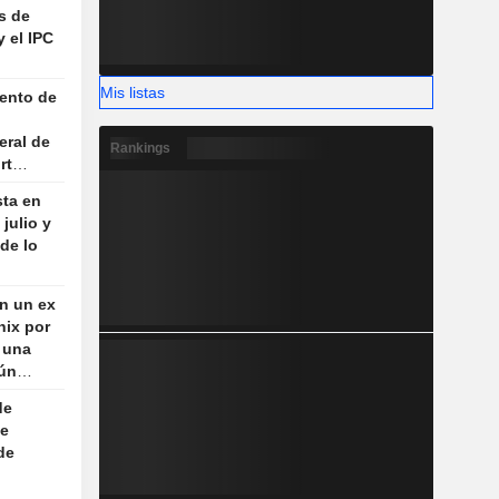
s de
y el IPC
Mis listas
ento de
eral de
Rankings
rt
sta en
julio y
de lo
n un ex
ix por
a una
ún
de
ne
de
jetivos