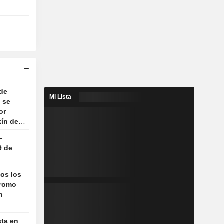
 de
Mi Lista
 se
or
ín de
a
-
9 de
dos los
Bromo
n
sta en