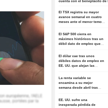
cuenta con el beneplácito de
El TSX registra su mayor
avance semanal en cuatro
meses ante el menor temor
a una subida de tipos de la
Fed
El S&P 500 cierra en
máximos históricos tras un
débil dato de empleo que
aleja el temor a nuevas
subidas de tipos
El dólar cae tras unos
débiles datos de empleo en
EE. UU. que alejan las
expectativas de subida de
tipos de la Fed
La renta variable se
encamina a su mejor
semana desde abril tras
unos datos de empleo que
alejan el temor a nuevas
EE. UU. sufre una
subidas de tipos
inesperada pérdida de