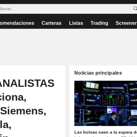
omendaciones
Carteras
Listas
Trading
Screener
Noticias principales
ANALISTAS
iona,
 Siemens,
la,
Las bolsas caen a la espera d