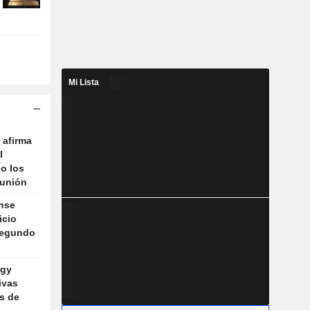
Mi Lista
 afirma
l
o los
eunión
nse
icio
segundo
ogy
ivas
os de