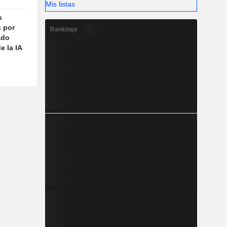
Mis listas
s
s por
Rankings
ado
e la IA