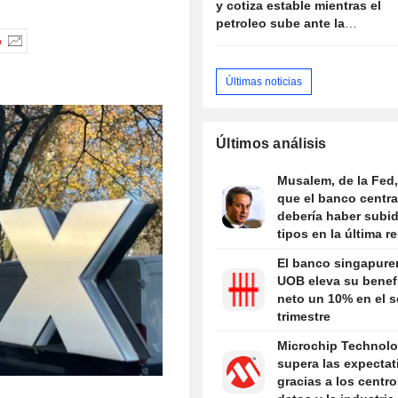
y cotiza estable mientras el
petroleo sube ante la
propuesta de Iran de vetar
%
buques "hostiles" en
Ormuz
Últimas noticias
Últimos análisis
Musalem, de la Fed,
que el banco centra
debería haber subid
tipos en la última r
El banco singapure
UOB eleva su benef
neto un 10% en el 
trimestre
Microchip Technol
supera las expectat
gracias a los centr