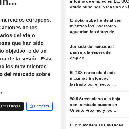
n...
informe de empleo en EE. UU.;
crudo sube por la tension en 
s mercados europeos,
El dólar sube frente al yen
mientras los inversores
daciones de los
aguardan los datos de
ados del Viejo
empleo en Estados Unidos
resas que han sido
Jornada de mercados:
o objetivo, o de un
pausa a la espera del
empleo
rante la sesión. Esta
bre los movimientos
El TSX retrocede desde
to del mercado sobre
máximos históricos
lastrado por el sector
tecnológico
00
Wall Street cierra a la baja
con la mirada puesta en
a tus fuentes
Comparte
Oriente Próximo y los
resultados empresariales
El oro modera sus avances