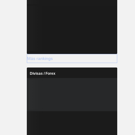
Más rankings
Divisas / Forex