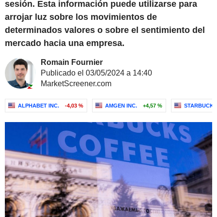
sesión. Esta información puede utilizarse para
arrojar luz sobre los movimientos de
determinados valores o sobre el sentimiento del
mercado hacia una empresa.
Romain Fournier
Publicado el 03/05/2024 a 14:40
MarketScreener.com
ALPHABET INC.
-4,03 %
AMGEN INC.
+4,57 %
STARBUCKS