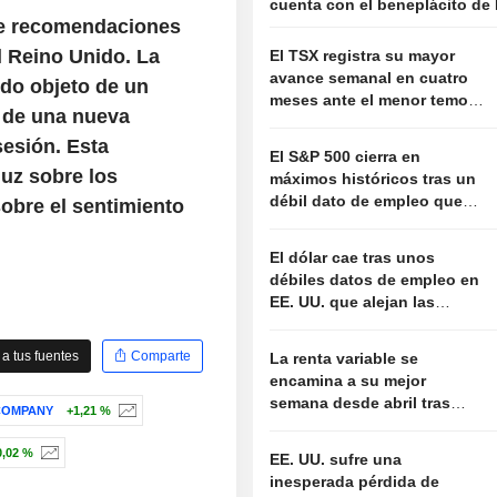
cuenta con el beneplácito de
de recomendaciones
l Reino Unido. La
El TSX registra su mayor
avance semanal en cuatro
ido objeto de un
meses ante el menor temor
o de una nueva
a una subida de tipos de la
sesión. Esta
Fed
El S&P 500 cierra en
luz sobre los
máximos históricos tras un
débil dato de empleo que
obre el sentimiento
aleja el temor a nuevas
subidas de tipos
El dólar cae tras unos
débiles datos de empleo en
EE. UU. que alejan las
expectativas de subida de
tipos de la Fed
a tus fuentes
Comparte
La renta variable se
encamina a su mejor
semana desde abril tras
COMPANY
+1,21 %
unos datos de empleo que
alejan el temor a nuevas
0,02 %
EE. UU. sufre una
subidas de tipos
inesperada pérdida de