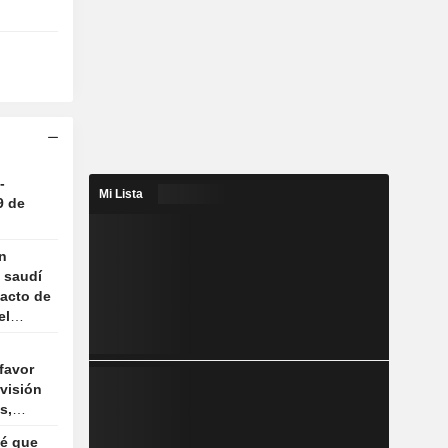
-
Mi Lista
9 de
n
a saudí
pacto de
el
favor
visión
s,
a de
vé que