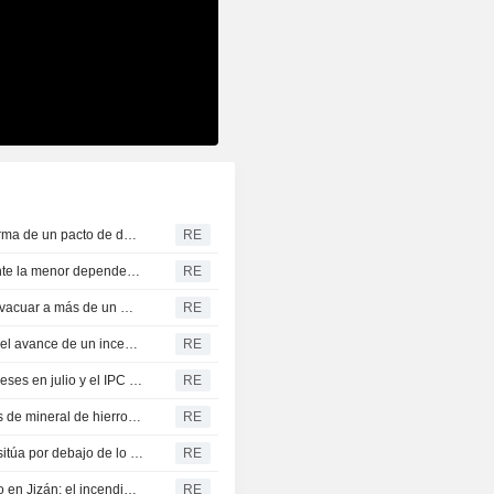
Los hutíes de Yemen atacan una refinería saudí tras la firma de un pacto de defensa por parte del Reino
RE
El déficit comercial de Alemania con China se dispara ante la menor dependencia de Pekín de la industria europea
RE
El tifón Dolphin azota la costa este de China y obliga a evacuar a más de un millón de personas
RE
Indonesia cierra todos los accesos al monte Bromo ante el avance de un incendio forestal
RE
La inflación mayorista en China cae a mínimos de tres meses en julio y el IPC se modera
RE
Aumenta el seguimiento de la huelga en las operaciones de mineral de hierro de BHP en Port Hedland
RE
La inflación mayorista en China se modera en julio y se sitúa por debajo de lo previsto
RE
Los hutíes de Yemen atacan la refinería de Saudi Aramco en Jizán; el incendio ya ha sido extinguido
RE