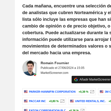
Cada mañana, encuentre una selección 
de analistas que cubren Norteamérica y e
lista sólo incluye las empresas que han s
cambio de opinión o de precio objetivo, 
cobertura. Puede actualizarse durante la 
información puede utilizarse para arrojar 
movimientos de determinados valores o s
del mercado hacia una empresa.
Romain Fournier
Publicado el 27/06/2024 a 15:05
MarketScreener.com
Añadir MarketScreener 
PARKER-HANNIFIN CORPORATION
+0,38 %
3M 
PACCAR INC
+0,80 %
UNITED RENTALS, INC.
+
EATON CORPORATION PLC
+0,36 %