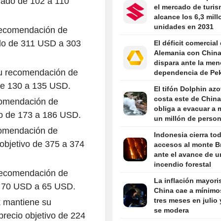
vado de 102 a 110
Reuters/Ipsos
el mercado de turi
alcance los 6,3 mil
unidades en 2031
recomendación de
ido de 311 USD a 303
El déficit comercial
Alemania con China
dispara ante la men
su recomendación de
dependencia de Pek
la industria europe
 de 130 a 135 USD.
El tifón Dolphin azo
costa este de China
comendación de
obliga a evacuar a 
do de 173 a 186 USD.
un millón de perso
comendación de
Indonesia cierra to
objetivo de 375 a 374
accesos al monte 
ante el avance de u
incendio forestal
recomendación de
La inflación mayori
de 70 USD a 65 USD.
China cae a mínimo
tres meses en julio 
 mantiene su
se modera
recio objetivo de 224