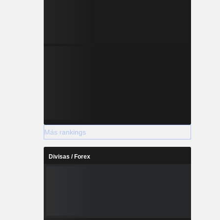
Más rankings
Divisas / Forex