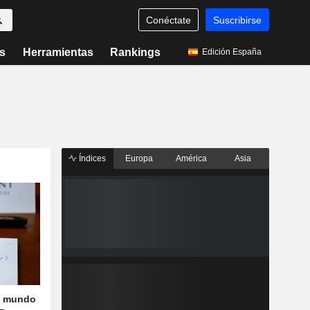
Conéctate
Suscribirse
s
Herramientas
Rankings
Edición España
Índices
Europa
América
Asia
l mundo