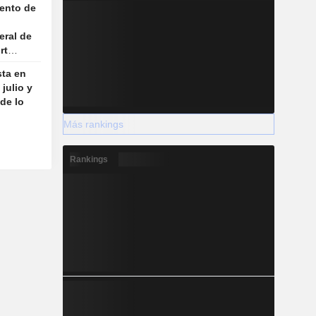
ento de
eral de
rt
sta en
julio y
de lo
Más rankings
Rankings