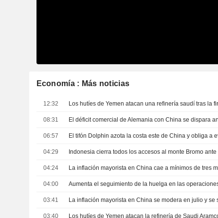
Economía : Más noticias
12:32
08:31
06:57
04:29
04:24
04:00
03:41
03:40