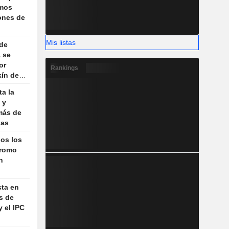
smos
lones de
Mis listas
 de
 se
or
Rankings
ín de
a
ta la
 y
más de
nas
dos los
Bromo
n
sta en
s de
y el IPC