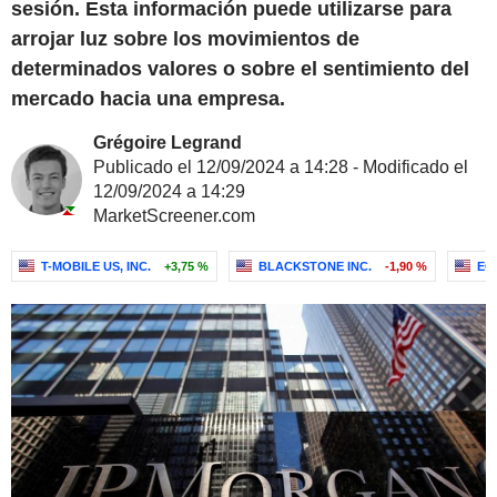
sesión. Esta información puede utilizarse para
arrojar luz sobre los movimientos de
determinados valores o sobre el sentimiento del
mercado hacia una empresa.
Grégoire Legrand
Publicado el 12/09/2024 a 14:28 - Modificado el
12/09/2024 a 14:29
MarketScreener.com
T-MOBILE US, INC.
+3,75 %
BLACKSTONE INC.
-1,90 %
EQU