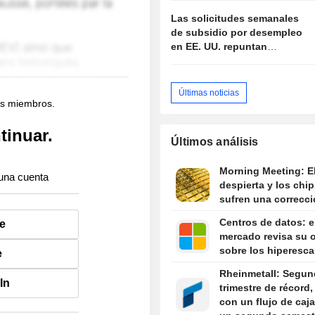
Las solicitudes semanales
de subsidio por desempleo
en EE. UU. repuntan
ligeramente; los despidos
previstos caen en julio
Últimas noticias
os miembros.
tinuar.
Últimos análisis
Morning Meeting: E
una cuenta
despierta y los chip
sufren una correcc
Centros de datos: e
e
mercado revisa su 
sobre los hiperesca
e
Rheinmetall: Segu
In
trimestre de récord,
con un flujo de caja