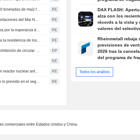
Túnez lanza una licitación para la compra de unas 50.000 toneladas de maíz forrajero
RE
DAX FLASH: Apertur
alza con los recient
El precio del trigo cede ante la incertidumbre por las exportaciones del Mar Negro
RE
récords a la vista y
valores del selectiv
El S&P 500 y el Dow Jones apuntan a una apertura al alza por la esperanza de un acuerdo en Oriente Próximo; caída en los sectores de chips y software
RE
foco
Rheinmetall rebaja 
El fin del periodo de bloqueo de SpaceX pondrá a prueba la resistencia de los minoristas
RE
previsiones de vent
Bajo nivel del agua: el Ministerio sopesa suspender la prohibición de circular a los camiones
DP
2026 tras la cancel
del programa de fra
RE
Rumanía se apresta a desviar agua del Danubio hacia un reactor nuclear ante inminente parada
RE
Todos los análisis
La productividad en Estados Unidos crece por encima de lo previsto en el segundo trimestre
RE
ones comerciales entre Estados Unidos y China.