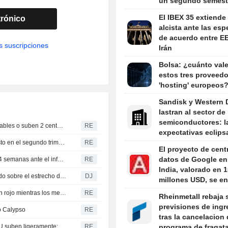
un segundo semest
exigente
El IBEX 35 extiende
trónico
alcista ante las es
de acuerdo entre E
s suscripciones
Irán
Bolsa: ¿cuánto val
estos tres proveedo
'hosting' europeos
Sandisk y Western D
lastran al sector de
semiconductores: la
Tendencias del CBOT: El trigo y la soja se mantienen estables o suben 2 centavos; el maíz, entre plano y mixto
RE
expectativas eclips
sólidos resultados
La productividad en EEUU crece más rápido de lo previsto en el segundo trimestre
RE
El proyecto de cent
datos de Google en
El precio del gas natural en EE. UU. cae a mínimos de 14 semanas ante el informe de inventarios
RE
India, valorado en 
Los futuros del petróleo avanzan en espera de un acuerdo sobre el estrecho de Ormuz-- Market Talk
DJ
millones USD, se en
a problemas por el 
Las bolsas de Oriente Medio cierran mayoritariamente en rojo mientras los mercados vigilan la diplomacia
RE
Rheinmetall rebaja 
la fauna
previsiones de ing
o Calypso
RE
tras la cancelacion 
Pedidos semanales de subsidio por desempleo en EEUU suben ligeramente; despidos programados caen en julio
RE
programa de fragat