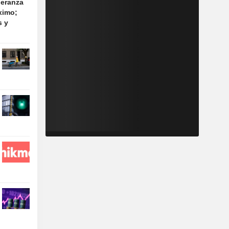
peranza
ximo;
s y