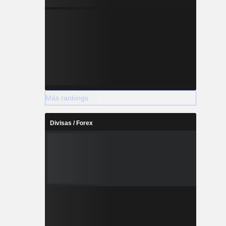
Más rankings
Divisas / Forex