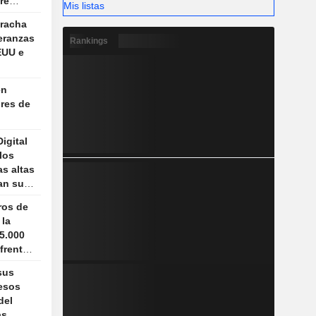
re
Mis listas
 racha
peranzas
Rankings
EUU e
en
res de
?
igital
 los
s altas
an sus
ros de
 la
15.000
frenta
agua y
sus
resos
del
as