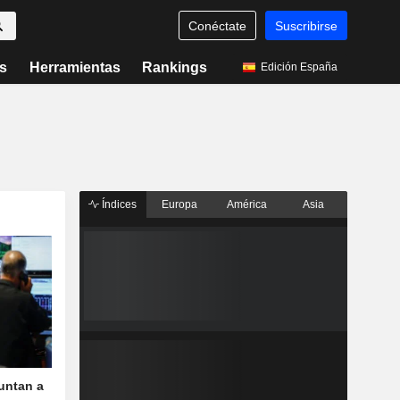
Conéctate
Suscribirse
s
Herramientas
Rankings
Edición España
Índices
Europa
América
Asia
untan a