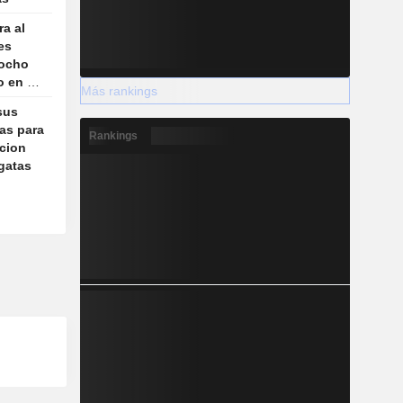
a al
es
 ocho
o en el
Más rankings
sus
as para
Rankings
acion
gatas