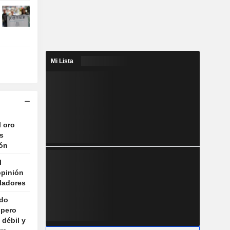
Mi Lista
l oro
s
ión
l
opinión
ladores
ndo
 pero
 débil y