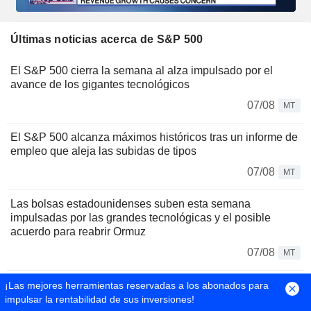
Últimas noticias acerca de S&P 500
El S&P 500 cierra la semana al alza impulsado por el
avance de los gigantes tecnológicos
07/08
MT
El S&P 500 alcanza máximos históricos tras un informe de
empleo que aleja las subidas de tipos
07/08
MT
Las bolsas estadounidenses suben esta semana
impulsadas por las grandes tecnológicas y el posible
acuerdo para reabrir Ormuz
07/08
MT
La renta variable estadounidense sube ante la mayor
¡Las mejores herramientas reservadas a los abonados para
probabilidad de una pausa de la Fed tras la inesperada
impulsar la rentabilidad de sus inversiones!