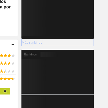
los
a por
Más rankings
Rankings
A