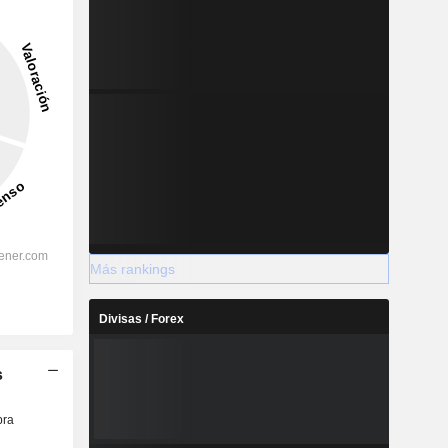
Más rankings
Divisas / Forex
s
ra