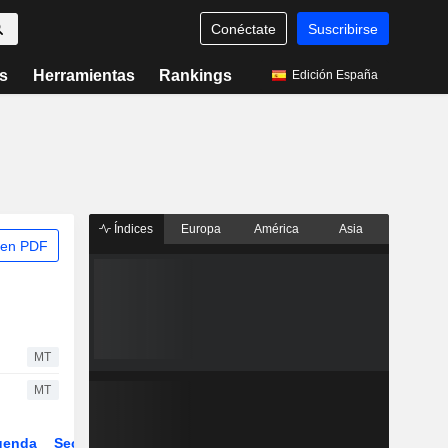
Conéctate
Suscribirse
s
Herramientas
Rankings
Edición España
Índices
Europa
América
Asia
 en PDF
MT
MT
genda
Sector
Derivados
ETFs