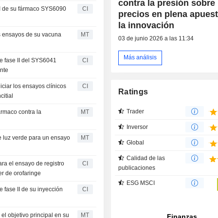
contra la presión sobre 
/II de su fármaco SYS6090
CI
precios en plena apuest
la innovación
s ensayos de su vacuna
MT
03 de junio 2026 a las 11:34
Más análisis
e fase II del SYS6041
CI
ente
ciar los ensayos clínicos
CI
Ratings
citial
Trader
ármaco contra la
MT
Inversor
e luz verde para un ensayo
MT
Global
Calidad de las
ra el ensayo de registro
CI
publicaciones
r de orofaringe
ESG MSCI
 fase II de su inyección
CI
l objetivo principal en su
MT