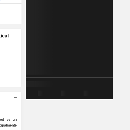
ical
ted es un
ncipalmente