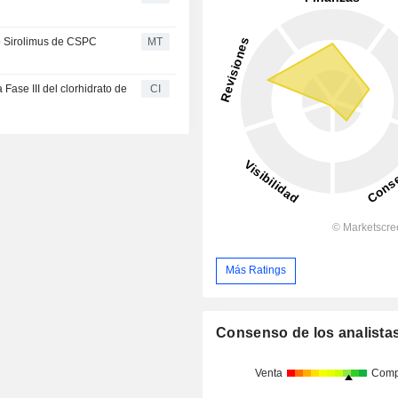
co Sirolimus de CSPC
MT
ase III del clorhidrato de
CI
Más Ratings
Consenso de los analista
Venta
Comp