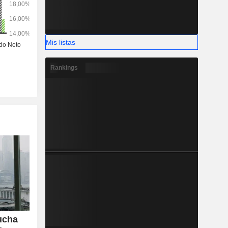
Mis listas
Rankings
ucha