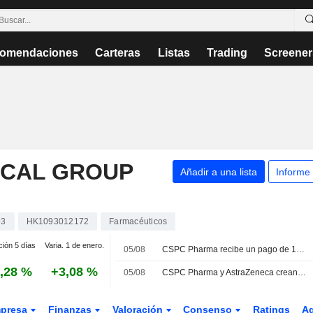
omendaciones
Carteras
Listas
Trading
Screener
ICAL GROUP
Añadir a una lista
Informe
93
HK1093012172
Farmacéuticos
ción 5 días
Varia. 1 de enero.
05/08
CSPC Pharma recibe un pago de 10 millones USD de AstraZeneca tras alcanzar un hito en su acuerdo de investigación
,28 %
+3,08 %
05/08
CSPC Pharma y AstraZeneca crean una sociedad conjunta para construir una planta de productos biológicos en China
presa
Finanzas
Valoración
Consenso
Ratings
A