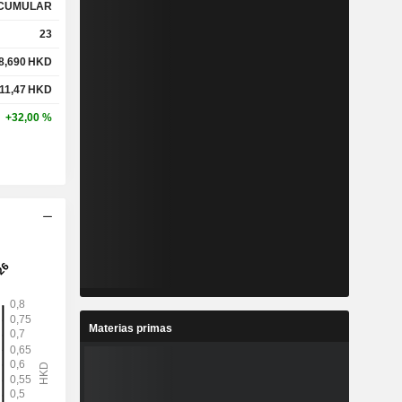
CUMULAR
23
8,690
HKD
11,47
HKD
+32,00 %
Materias primas