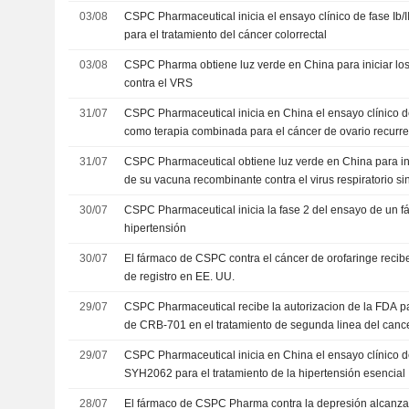
03/08
CSPC Pharmaceutical inicia el ensayo clínico de fase Ib
para el tratamiento del cáncer colorrectal
03/08
CSPC Pharma obtiene luz verde en China para iniciar lo
contra el VRS
31/07
CSPC Pharmaceutical inicia en China el ensayo clínico d
como terapia combinada para el cáncer de ovario recurr
31/07
CSPC Pharmaceutical obtiene luz verde en China para ini
de su vacuna recombinante contra el virus respiratorio sin
30/07
CSPC Pharmaceutical inicia la fase 2 del ensayo de un f
hipertensión
30/07
El fármaco de CSPC contra el cáncer de orofaringe recib
de registro en EE. UU.
29/07
CSPC Pharmaceutical recibe la autorizacion de la FDA pa
de CRB-701 en el tratamiento de segunda linea del cance
29/07
CSPC Pharmaceutical inicia en China el ensayo clínico de
SYH2062 para el tratamiento de la hipertensión esencial
28/07
El fármaco de CSPC Pharma contra la depresión alcanza e