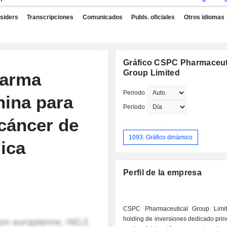
nsiders
Transcripciones
Comunicados
Publs. oficiales
Otros idiomas
Gráfico CSPC Pharmaceut
Group Limited
harma
Periodo
hina para
Período
 cáncer de
1093: Gráfico dinámico
ica
Perfil de la empresa
CSPC Pharmaceutical Group Limi
holding de inversiones dedicado pri