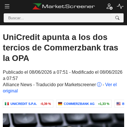
UniCredit apunta a los dos
tercios de Commerzbank tras
la OPA
Publicado el 08/06/2026 a 07:51 - Modificado el 08/06/2026
a 07:57
Alliance News - Traducido por Marketscreener
-
Ver el
original
UNICREDIT S.P.A.
-0,39 %
COMMERZBANK AG
+1,33 %
BL