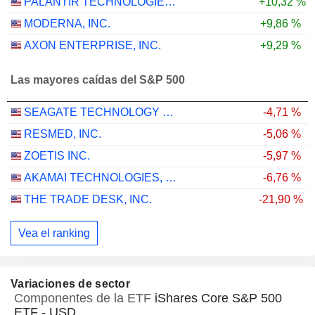
PALANTIR TECHNOLOGIES INC.
+10,32 %
MODERNA, INC.
+9,86 %
AXON ENTERPRISE, INC.
+9,29 %
Las mayores caídas del S&P 500
SEAGATE TECHNOLOGY HOLDINGS PLC
-4,71 %
RESMED, INC.
-5,06 %
ZOETIS INC.
-5,97 %
AKAMAI TECHNOLOGIES, INC.
-6,76 %
THE TRADE DESK, INC.
-21,90 %
Vea el ranking
Variaciones de sector
Componentes de la ETF
iShares Core S&P 500
ETF - USD