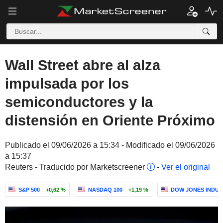
Wall Street abre al alza
impulsada por los
semiconductores y la
distensión en Oriente Próximo
Publicado el 09/06/2026 a 15:34 - Modificado el 09/06/2026
a 15:37
Reuters - Traducido por Marketscreener
-
Ver el original
S&P 500
+0,62 %
NASDAQ 100
+1,19 %
DOW JONES INDUS