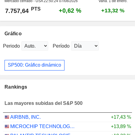
Mercado cerrado - USA
22:50:24 07/08/2026
Varia. 1 de enero.
PTS
+0,62 %
7.757,64
+13,32 %
Gráfico
Periodo
Período
SP500: Gráfico dinámico
Rankings
Las mayores subidas del S&P 500
AIRBNB, INC.
+17,43 %
MICROCHIP TECHNOLOGY INCORPORATED
+13,89 %