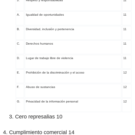
3.
Respeto y responsabilidad
11
A.
Igualdad de oportunidades
11
B.
Diversidad, inclusión y pertenencia
11
C.
Derechos humanos
11
D.
Lugar de trabajo libre de violencia
11
E.
Prohibición de la discriminación y el acoso
12
F.
Abuso de sustancias
12
G.
Privacidad de la información personal
12
Cero represalias 10
4. Cumplimiento comercial 14