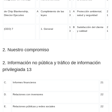
de Chip Blankenship,
A
Cumplimiento de las
1
A
Protección ambiental,
2
Director Ejecutivo
.
leyes
3
.
salud y seguridad
1
1
B
Satisfacción del cliente
2
(CEO)
7
1. General
3
.
y calidad
1
2. Nuestro compromiso
2. Información no pública y tráfico de información
privilegiada 13
C.
Informes financieros
21
D.
Relaciones con inversores
22
E.
Relaciones públicas y redes sociales
22