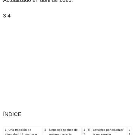
Actualizado en abril de 2026.
3 4
ÍNDICE
1. Una tradición de
4
Negocios hechos de
1
5
Esfuerzo por alcanzar
2
integridad: Un mensaje
.
manera correcta
3
.
la excelencia
1