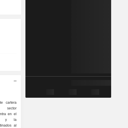
e cartera
l sector
ntra en el
llo y la
tinados al