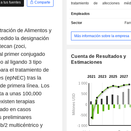
a tus fuentes
Comparte
tratamiento de afecciones mé
importantes necesidades médicas no
Empleados
en los ámbitos de la oncología, la i
la neurociencia y las enfermedades i
Sector
Far
La empresa cuenta con una serie d
tración de Alimentos y
candidatos patentados, desde l
Más información sobre la empresa
edido la designación
descubrimiento hasta la fase clínic
entre los que se incluyen ZEJUL
tecan (zoci,
QINLOCK, NUZYRA y VYVGART, entre
al primer conjugado
empresa desarrolla su activid
Cuenta de Resultados y
 al ligando 3 tipo
mercados nacionales e internacional
Estimaciones
ara el tratamiento de
s (epNEC) tras la
de primera línea. Los
ta a unas 100,000
xisten terapias
bado en casos
s preliminares
/2 multicéntrico y