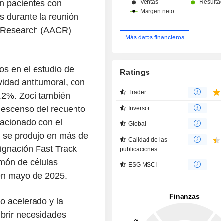
en pacientes con
s durante la reunión
r Research (AACR)
Más datos financieros
os en el estudio de
Ratings
vidad antitumoral, con
Trader
.2%. Zoci también
 descenso del recuento
Inversor
lacionado con el
Global
e se produjo en más de
Calidad de las
signación Fast Track
publicaciones
lmón de células
ESG MSCI
en mayo de 2025.
lo acelerado y la
ubrir necesidades