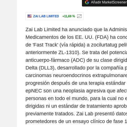
Añadir MarketScreener 
ZAI LAB LIMITED
+11,69 %
Zai Lab Limited ha anunciado que la Adminis
Medicamentos de los EE. UU. (FDA) ha conc
de 'Fast Track' (vía rápida) a zocilurtatug peli
anteriormente ZL-1310). Se trata del potenci
anticuerpo-fármaco (ADC) de su clase dirigido
Delta (DLL3), desarrollado por la compañía p
carcinomas neuroendocrinos extrapulmonare
progresión después de una terapia estándar 
epNEC son una neoplasia agresiva que afec
personas en todo el mundo, para la cual no e
dirigidas ni un estándar de tratamiento apro
previamente tratados. Zai Lab presentó dato
prometedores de un ensayo clínico de fase 1b