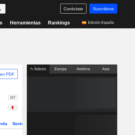
Conéctate
Suscribirse
s
Herramientas
Rankings
Edición España
Índices
Europa
América
Asia
 en PDF
MT
nda
Sector
Derivados
ETFs