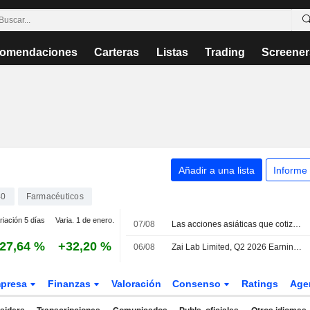
omendaciones
Carteras
Listas
Trading
Screener
Añadir a una lista
Informe
40
Farmacéuticos
riación 5 días
Varia. 1 de enero.
07/08
Las acciones asiáticas que cotizan en EE. UU. como ADR suben en la sesión del viernes y cierran la semana con un avance del 2%
27,64 %
+32,20 %
06/08
Zai Lab Limited, Q2 2026 Earnings Call, Aug 06, 2026
presa
Finanzas
Valoración
Consenso
Ratings
Age