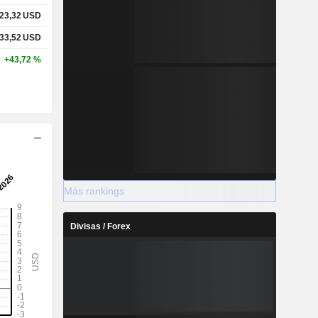
23,32
USD
33,52
USD
+43,72 %
Más rankings
Divisas / Forex