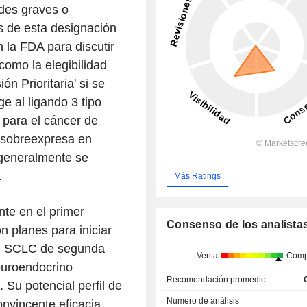
des graves o
s de esta designación
 la FDA para discutir
 como la elegibilidad
n Prioritaria' si se
ge al ligando 3 tipo
 para el cáncer de
 sobreexpresa en
generalmente se
.
Más Ratings
nte en el primer
Consenso de los analista
n planes para iniciar
 en SCLC de segunda
Venta
Comp
euroendocrino
Recomendación promedio
Su potencial perfil de
Numero de análisis
onvincente eficacia