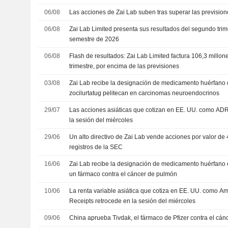
06/08
Las acciones de Zai Lab suben tras superar las prevision
06/08
Zai Lab Limited presenta sus resultados del segundo trim
semestre de 2026
06/08
Flash de resultados: Zai Lab Limited factura 106,3 mill
trimestre, por encima de las previsiones
03/08
Zai Lab recibe la designación de medicamento huérfano 
zocilurtatug pelitecan en carcinomas neuroendocrinos
29/07
Las acciones asiáticas que cotizan en EE. UU. como ADR
la sesión del miércoles
29/06
Un alto directivo de Zai Lab vende acciones por valor d
registros de la SEC
16/06
Zai Lab recibe la designación de medicamento huérfano
un fármaco contra el cáncer de pulmón
10/06
La renta variable asiática que cotiza en EE. UU. como A
Receipts retrocede en la sesión del miércoles
09/06
China aprueba Tivdak, el fármaco de Pfizer contra el cánc