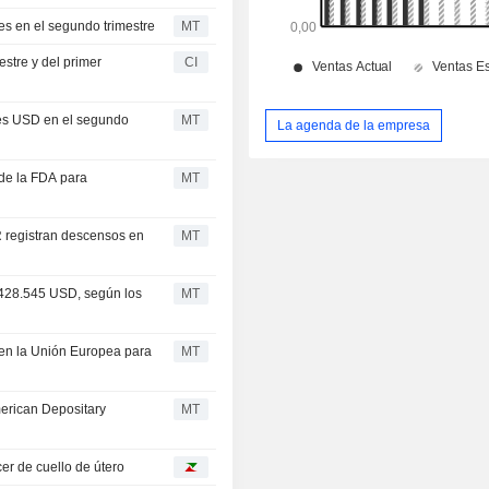
es en el segundo trimestre
MT
estre y del primer
CI
ones USD en el segundo
MT
La agenda de la empresa
de la FDA para
MT
 registran descensos en
MT
e 428.545 USD, según los
MT
 en la Unión Europea para
MT
merican Depositary
MT
er de cuello de útero