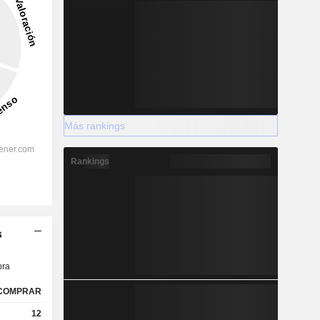
Más rankings
Rankings
s
ra
COMPRAR
12