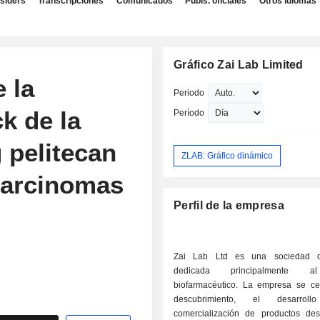
nsiders
Transcripciones
Comunicados
Publs. oficiales
Otros idiomas
Gráfico Zai Lab Limited
 la
Periodo
k de la
Período
 pelitecan
ZLAB: Gráfico dinámico
 carcinomas
Perfil de la empresa
Zai Lab Ltd es una sociedad d
dedicada principalmente a
biofarmacéutico. La empresa se ce
descubrimiento, el desarro
comercialización de productos des