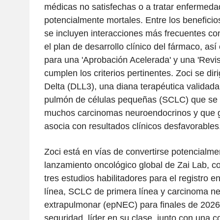
médicas no satisfechas o a tratar enfermeda
potencialmente mortales. Entre los beneficio
se incluyen interacciones más frecuentes con
el plan de desarrollo clínico del fármaco, así
para una 'Aprobación Acelerada' y una 'Revisió
cumplen los criterios pertinentes. Zoci se diri
Delta (DLL3), una diana terapéutica validada
pulmón de células pequeñas (SCLC) que se
muchos carcinomas neuroendocrinos y que 
asocia con resultados clínicos desfavorables
Zoci está en vías de convertirse potencialme
lanzamiento oncológico global de Zai Lab, co
tres estudios habilitadores para el registro
línea, SCLC de primera línea y carcinoma n
extrapulmonar (epNEC) para finales de 2026. 
seguridad, líder en su clase, junto con una c