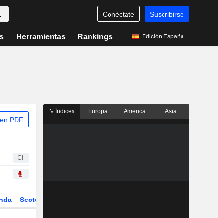
Conéctate
Suscribirse
s
Herramientas
Rankings
Edición España
Índices
Europa
América
Asia
 en PDF
CI
nda
Sector
Derivados
ETFs