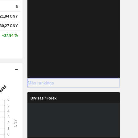
6
21,94
CNY
30,27
CNY
+37,94 %
Más rankings
Divisas / Forex