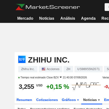
Mercado
Noticias
Análisis
Agenda
Rec
ZHIHU INC.
Zhihu Inc.
Acciones
ZH
US98955N2071
S
Tiempo real estimado
Cboe BZX
21:40:00 07/08/2026
Varia
3,255
+0,15 %
USD
-0
Resumen
Cotizaciones
Gráficos
Noticias
Em