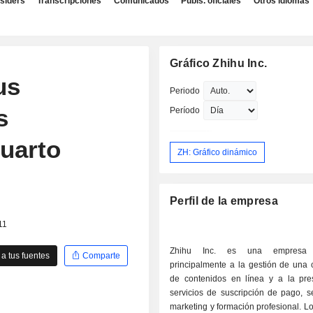
nsiders
Transcripciones
Comunicados
Publs. oficiales
Otros idiomas
Gráfico Zhihu Inc.
us
Periodo
s
Período
cuarto
ZH: Gráfico dinámico
Perfil de la empresa
11
Zhihu Inc. es una empresa 
a tus fuentes
Comparte
principalmente a la gestión de una
de contenidos en línea y a la pre
servicios de suscripción de pago, s
marketing y formación profesional. Lo