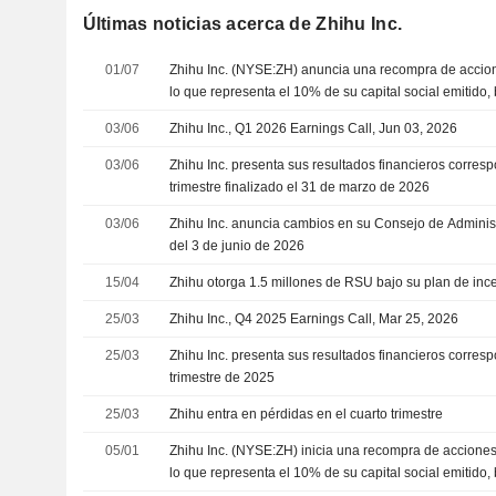
Últimas noticias acerca de Zhihu Inc.
01/07
Zhihu Inc. (NYSE:ZH) anuncia una recompra de accione
lo que representa el 10% de su capital social emitido, 
aprobada el 30 de junio de 2026.
03/06
Zhihu Inc., Q1 2026 Earnings Call, Jun 03, 2026
03/06
Zhihu Inc. presenta sus resultados financieros corresp
trimestre finalizado el 31 de marzo de 2026
03/06
Zhihu Inc. anuncia cambios en su Consejo de Administr
del 3 de junio de 2026
15/04
Zhihu otorga 1.5 millones de RSU bajo su plan de inc
25/03
Zhihu Inc., Q4 2025 Earnings Call, Mar 25, 2026
25/03
Zhihu Inc. presenta sus resultados financieros corresp
trimestre de 2025
25/03
Zhihu entra en pérdidas en el cuarto trimestre
05/01
Zhihu Inc. (NYSE:ZH) inicia una recompra de acciones 
lo que representa el 10% de su capital social emitido, 
aprobada el 25 de junio de 2025.