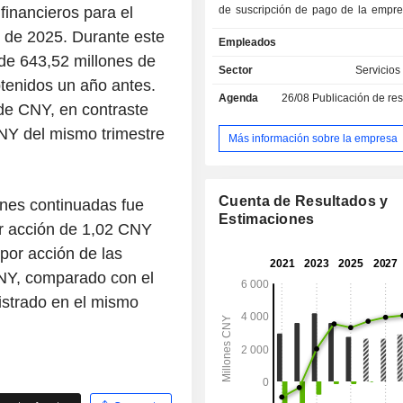
financieros para el
de suscripción de pago de la empre
principalmente a los suscriptores el
e de 2025. Durante este
Empleados
acceso a contenidos premium, como a
 de 643,52 millones de
y obras de teatro radiofónicas. Los s
Sector
Servicios
marketing de la empresa incluyen
tenidos un año antes.
Agenda
26/08
Publicación de resultado
publicitarios y servicios de sol
 de CNY, en contraste
comercio de contenidos. La f
CNY del mismo trimestre
profesional de la empresa incluye
Más información sobre la empresa
formación práctica centrados en la 
de habilidades específicas, 
preparación para exámenes de cua
Cuenta de Resultados y
ones continuadas fue
profesional, cursos de prepara
Estimaciones
exámenes de idiomas profesional
or acción de 1,02 CNY
cursos de formación profesional. 
 por acción de las
desarrolla su actividad principalm
NY, comparado con el
mercado nacional.
istrado en el mismo