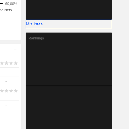
Mis listas
Rankings
-
-
-