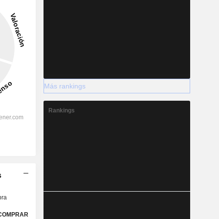
Más rankings
Rankings
s
ra
COMPRAR