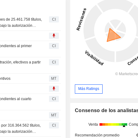
s de 25.461.758 títulos,
CI
bajo la autorización
ondientes al primer
CI
ación, efectivos a partir
CI
entivos
MT
Más Ratings
ondientes al cuarto
CI
Consenso de los analista
MT
Venta
Comp
por 316.364.562 títulos,
CI
bajo la autorización
Recomendación promedio