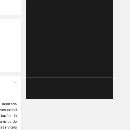
dedicada
 comunidad
stación de
ervicios de
s servicios