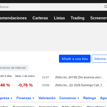
omendaciones
Carteras
Listas
Trading
Screener
Añadir a una lista
Informe
ervicios de Internet
ción 5 días
Varia. 1 de enero.
01/07
Zhihu Inc. (NYSE:ZH) anuncia una recompra de acciones de 25.461.758 títulos, lo que representa el 10% de su capital social emitido, bajo la autorización aprobada el 30 de junio de 2026.
,46 %
-0,76 %
03/06
Zhihu Inc., Q1 2026 Earnings Call, Jun 03, 2026
presa
Finanzas
Valoración
Consenso
Ratings
Age