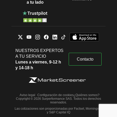
a tu lado
NUESTROS EXPERTOS
A TU SERVICIO
Contacto
Lunes a viernes, 9-12 h
y 14-18 h
Aviso legal
Configuración de cookies
¿Quiénes somos?
Copyright © 2026 Surperformance SAS. Todos los derechos
reservados.
Las cotizaciones son proporcionadas por Factset, Morningstar
y S&P Capital IQ