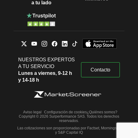
a tu lado
NUESTROS EXPERTOS
A TU SERVICIO
Contacto
Lunes a viernes, 9-12 h
y 14-18 h
Aviso legal
Configuración de cookies
¿Quiénes somos?
Copyright © 2026 Surperformance SAS. Todos los derechos
reservados.
Las cotizaciones son proporcionadas por Factset, Morningstar
y S&P Capital IQ