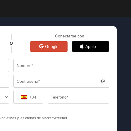
Conectarse con
O
Google
Apple
+34
s boletines y las ofertas de MarketScreener