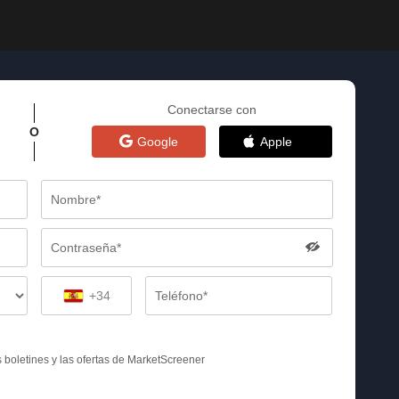
Conectarse con
O
Google
Apple
+34
s boletines y las ofertas de MarketScreener