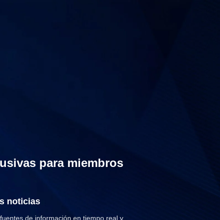
lusivas para miembros
 noticias
uentes de información en tiempo real y