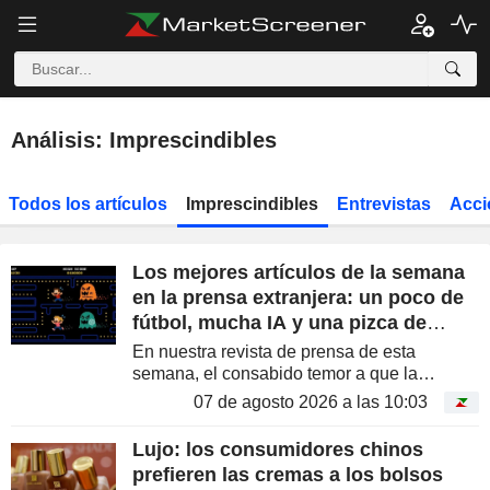
Análisis: Imprescindibles
Todos los artículos
Imprescindibles
Entrevistas
Acci
Los mejores artículos de la semana
en la prensa extranjera: un poco de
fútbol, mucha IA y una pizca de
conspiración
En nuestra revista de prensa de esta
semana, el consabido temor a que la
inteligencia artificial escape al control de sus
07 de agosto 2026 a las 10:03
creadores y el regreso del activismo
monetario conviven con los 'family...
Lujo: los consumidores chinos
prefieren las cremas a los bolsos