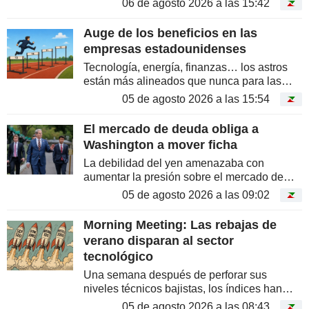
06 de agosto 2026 a las 15:42
general, comprender el retorno del S&P 500
a un nivel más equilibrado y, como extra,...
Auge de los beneficios en las
empresas estadounidenses
Tecnología, energía, finanzas… los astros
están más alineados que nunca para las
corporaciones estadounidenses
05 de agosto 2026 a las 15:54
El mercado de deuda obliga a
Washington a mover ficha
La debilidad del yen amenazaba con
aumentar la presión sobre el mercado de
bonos estadounidense
05 de agosto 2026 a las 09:02
Morning Meeting: Las rebajas de
verano disparan al sector
tecnológico
Una semana después de perforar sus
niveles técnicos bajistas, los índices han
rebotado. El Nasdaq recupera cerca de un
05 de agosto 2026 a las 08:43