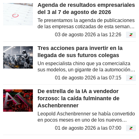
del 3 al 7 de agosto de 2026 te...
Agenda de resultados empresariales
del 3 al 7 de agosto de 2026
Te presentamos la agenda de publicaciones
de las empresas cotizadas de esta semana .
Entre los principales anuncios de la semana
03 de agosto 2026 a las 12:26
destacan resultados de empresas
emblemáticas como Toyota Motor...
Tres acciones para invertir en la
llegada de sus futuros colegas
Un especialista chino que ya comercializa
sus modelos, un gigante de la automoción y
la ambiciosa apuesta de Elon Musk:
01 de agosto 2026 a las 07:15
presentamos tres valores para posicionarse
ante el auge de los robots...
De estrella de la IA a vendedor
forzoso: la caída fulminante de
Aschenbrenner
Leopold Aschenbrenner se había convertido
en pocos meses en uno de los nuevos
prodigios de Wall Street gracias a sus
01 de agosto 2026 a las 07:00
espectaculares apuestas por la inteligencia
artificial. Sin embargo, la...