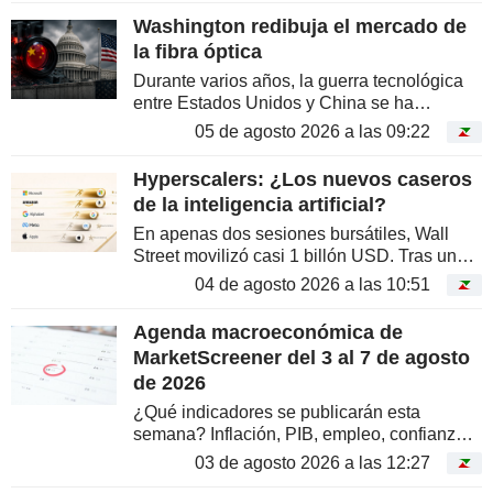
veces este año que en todo 2008. Mientras...
Washington redibuja el mercado de
la fibra óptica
Durante varios años, la guerra tecnológica
entre Estados Unidos y China se ha
centrado en los semiconductores. Las
05 de agosto 2026 a las 09:22
restricciones contra Nvidia, ASML o los
equipos de litografía han acaparado gran...
Hyperscalers: ¿Los nuevos caseros
de la inteligencia artificial?
En apenas dos sesiones bursátiles, Wall
Street movilizó casi 1 billón USD. Tras un
inicio cauteloso, el mercado ha acogido con
04 de agosto 2026 a las 10:51
entusiasmo la monetización de la nube. Las
facturas elevadas y unas...
Agenda macroeconómica de
MarketScreener del 3 al 7 de agosto
de 2026
¿Qué indicadores se publicarán esta
semana? Inflación, PIB, empleo, confianza
del consumidor, comunicaciones de bancos
03 de agosto 2026 a las 12:27
centrales… Nuestra agenda de estadísticas