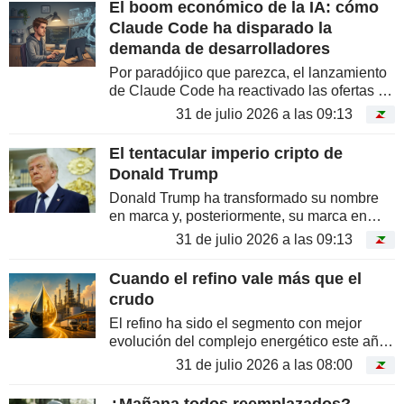
El boom económico de la IA: cómo
Claude Code ha disparado la
demanda de desarrolladores
Por paradójico que parezca, el lanzamiento
de Claude Code ha reactivado las ofertas de
empleo en el sector del desarrollo de
31 de julio 2026 a las 09:13
software. Lo que se perfila como el mayor
boom económico de la historia...
El tentacular imperio cripto de
Donald Trump
Donald Trump ha transformado su nombre
en marca y, posteriormente, su marca en
criptomonedas. Memecoins, stablecoins,
31 de julio 2026 a las 09:13
NFT y miles de millones de dólares…
bienvenidos a un imperio donde el...
Cuando el refino vale más que el
crudo
El refino ha sido el segmento con mejor
evolución del complejo energético este año.
Valero y Marathon casi han duplicado su
31 de julio 2026 a las 08:00
valor desde enero. Phillips 66 se ha
quedado rezagada frente a sus...