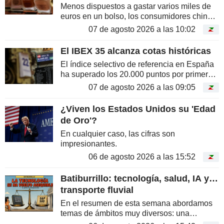
Menos dispuestos a gastar varios miles de
euros en un bolso, los consumidores chinos
se decantan ahora por el cuidado de la piel
07 de agosto 2026 a las 10:02
de alta gama. Se trata de una nueva forma
de acceder al prestigio sin...
El IBEX 35 alcanza cotas históricas
El índice selectivo de referencia en España
ha superado los 20.000 puntos por primera
vez, impulsado por la banca y los grandes
07 de agosto 2026 a las 09:05
valores del país. Una racha discreta, pero
sumamente eficaz
¿Viven los Estados Unidos su 'Edad
de Oro'?
En cualquier caso, las cifras son
impresionantes.
06 de agosto 2026 a las 15:52
Batiburrillo: tecnología, salud, IA y…
transporte fluvial
En el resumen de esta semana abordamos
temas de ámbitos muy diversos: una
oportunidad para enriquecer tu cultura