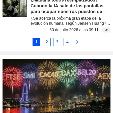
¿Mañana todos reemplazados?
Cuando la IA sale de las pantallas
para ocupar nuestros puestos de
trabajo
¿Se acerca la próxima gran etapa de la
evolución humana, según Jensen Huang? A
medida que surgen las primeras
30 de julio 2026 a las 09:11
aplicaciones, las máquinas ganan
rentabilidad con rapidez. A partir de ahora,
1
2
3
4
ya no...