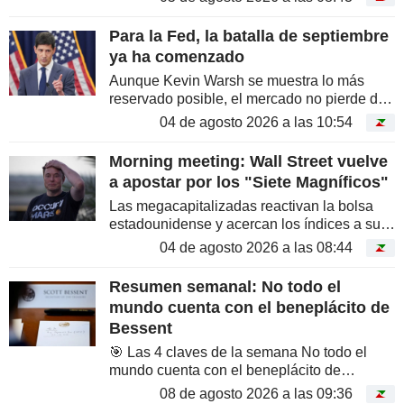
10% y el sector de los semiconductores más
de un 16%. El impulso inesperado...
Para la Fed, la batalla de septiembre
ya ha comenzado
Aunque Kevin Warsh se muestra lo más
reservado posible, el mercado no pierde de
vista los próximos pasos de la Fed.
04 de agosto 2026 a las 10:54
Morning meeting: Wall Street vuelve
a apostar por los "Siete Magníficos"
Las megacapitalizadas reactivan la bolsa
estadounidense y acercan los índices a sus
máximos. En Europa también se roza
04 de agosto 2026 a las 08:44
territorio inexplorado. La gran prueba del
apetito por el riesgo llegará esta...
Resumen semanal: No todo el
mundo cuenta con el beneplácito de
Bessent
🎯 Las 4 claves de la semana No todo el
mundo cuenta con el beneplácito de
Bessent El pasado sábado, Reuters reveló
08 de agosto 2026 a las 09:36