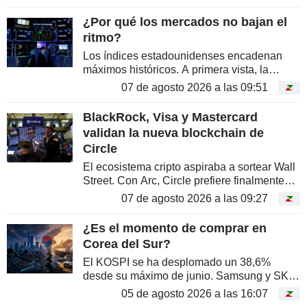
una fotografía tomada durante una reunión
en Camp David con Donald Trump. En...
¿Por qué los mercados no bajan el
ritmo?
Los índices estadounidenses encadenan
máximos históricos. A primera vista, la
situación podría recordar a esos periodos en
07 de agosto 2026 a las 09:51
los que los mercados parecen ignorar los
riesgos. Sin embargo, las...
BlackRock, Visa y Mastercard
validan la nueva blockchain de
Circle
El ecosistema cripto aspiraba a sortear Wall
Street. Con Arc, Circle prefiere finalmente
construirle una autopista a estrenar. Y en el
07 de agosto 2026 a las 09:27
peaje ya se encuentran BlackRock, Visa,
Mastercard y la DTCC
¿Es el momento de comprar en
Corea del Sur?
El KOSPI se ha desplomado un 38,6%
desde su máximo de junio. Samsung y SK
Hynix representan la mitad del índice. La
05 de agosto 2026 a las 16:07
bolsa ha suspendido la cotización más