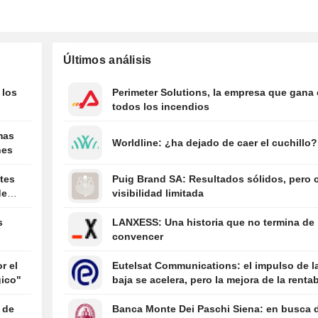
01:34
Estados Unidos 
parte de su activ
estado mexican
productor de ag
Últimos análisis
00:10
El juez Alito con
permanecerá en 
 los
Perimeter Solutions, la empresa que gana
Tribunal Suprem
todos los incendios
mandato más
mas
00:04
United Utilities 
Worldline: ¿ha dejado de caer el cuchillo?
nes
su proyecto para
de Manchester
ites
Puig Brand SA: Resultados sólidos, pero 
07/08
La presidenta d
de
visibilidad limitada
analiza la financ
federal y el auge
s
LANXESS: Una historia que no termina de
inteligencia artifi
convencer
07/08
El nuevo ataque
r el
Eutelsat Communications: el impulso de la
a la nacionalidad
gico"
baja se acelera, pero la mejora de la rentab
nacimiento se en
se retrasa
una difícil batalla
 de
Banca Monte Dei Paschi Siena: en busca 