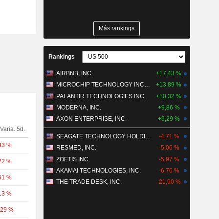
Más rankings
Rankings
AIRBNB, INC.
+17,43 %
MICROCHIP TECHNOLOGY INCORPORATED
+13,89 %
PALANTIR TECHNOLOGIES INC.
+10,32 %
MODERNA, INC.
+9,86 %
AXON ENTERPRISE, INC.
+9,29 %
Varia. 5d.
SEAGATE TECHNOLOGY HOLDINGS PLC
-4,71 %
93 %
RESMED, INC.
-5,06 %
ZOETIS INC.
-5,97 %
22 %
AKAMAI TECHNOLOGIES, INC.
-6,76 %
51 %
THE TRADE DESK, INC.
-21,90 %
13 %
,29 %