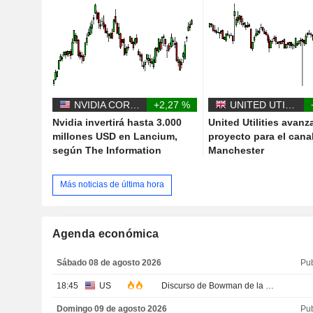
NVIDIA CORPORATION
+2,27 %
UNITED UTILITIES GROUP PLC
Nvidia invertirá hasta 3.000
United Utilities avanz
millones USD en Lancium,
proyecto para el cana
según The Information
Manchester
Más noticias de última hora
Agenda económica
Sábado 08 de agosto 2026
Pu
18:45
US
Discurso de Bowman de la Fed
Domingo 09 de agosto 2026
Pu