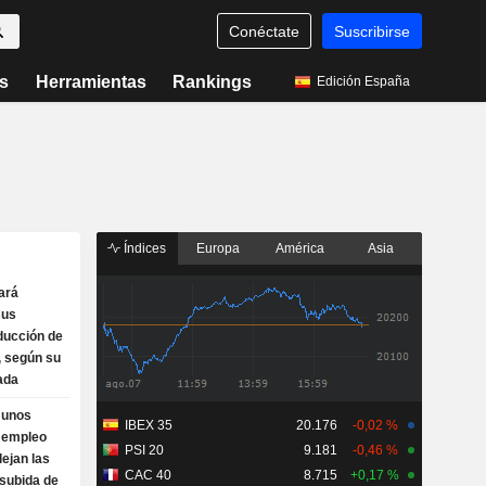
Conéctate
Suscribirse
s
Herramientas
Rankings
Edición España
Índices
Europa
América
Asia
ará
sus
ducción de
, según su
ada
s unos
IBEX 35
20.176
-0,02 %
e empleo
PSI 20
9.181
-0,46 %
lejan las
CAC 40
8.715
+0,17 %
 subida de