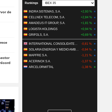
Rankings
INDRA SISTEMAS, S.A.
+2,93 %
rvor de
CELLNEX TELECOM, S.A.
+2,84 %
AMADEUS IT GROUP, S.A.
+1,81 %
LOGISTA HOLDINGS
+0,94 %
GRIFOLS, S.A.
+0,69 %
crece
INTERNATIONAL CONSOLIDATED AIRLINES GROUP, S.A.
-0,81 %
SOLARIA ENERGIA Y MEDIO AMBIENTE, S.A.
-0,94 %
MAPFRE S.A.
-1,21 %
sector
ACERINOX S.A.
-1,37 %
récord
ARCELORMITTAL
-1,38 %