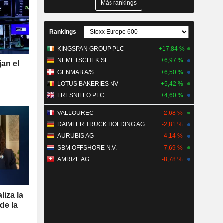
Más rankings
Rankings
KINGSPAN GROUP PLC
+17,84 %
NEMETSCHEK SE
+6,97 %
an el
GENMAB A/S
+6,50 %
LOTUS BAKERIES NV
+5,42 %
FRESNILLO PLC
+4,60 %
VALLOUREC
-2,68 %
DAIMLER TRUCK HOLDING AG
-2,81 %
AURUBIS AG
-4,14 %
SBM OFFSHORE N.V.
-7,69 %
AMRIZE AG
-8,78 %
liza la
de la