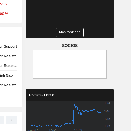
27 %
,00 %
Más rankings
SOCIOS
or Support Test
or Resistance Test
or Resistance Test
lish Gap
or Resistance Test
Divisas / Forex