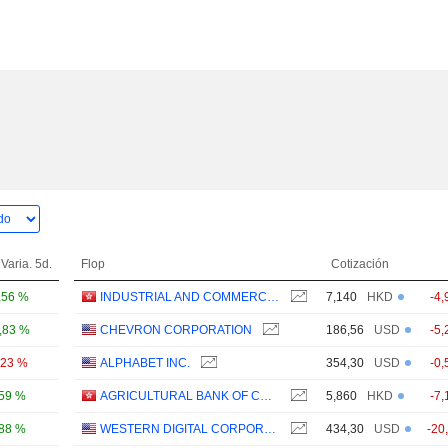
Varia. 5d.
Flop
Cotización
,56 %
INDUSTRIAL AND COMMERCIAL BANK OF CHINA LIMITED
7,140
HKD
-4,
,83 %
CHEVRON CORPORATION
186,56
USD
-5,
,23 %
ALPHABET INC.
354,30
USD
-0,
,59 %
AGRICULTURAL BANK OF CHINA LIMITED
5,860
HKD
-7,
,88 %
WESTERN DIGITAL CORPORATION
434,30
USD
-20