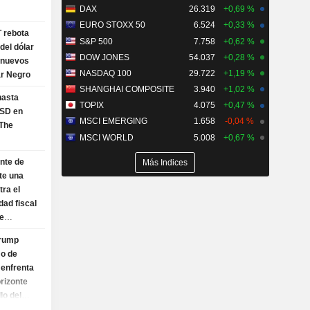
DAX
26.319
+0,69 %
EURO STOXX 50
6.524
+0,33 %
T rebota
S&P 500
7.758
+0,62 %
 del dólar
DOW JONES
54.037
+0,28 %
e nuevos
NASDAQ 100
29.722
+1,19 %
ar Negro
SHANGHAI COMPOSITE
3.940
+1,02 %
hasta
TOPIX
4.075
+0,47 %
USD en
MSCI EMERGING
1.658
-0,04 %
The
MSCI WORLD
5.008
+0,67 %
nte de
Más Indices
te una
tra el
dad fiscal
e
Trump
mo de
 enfrenta
rizonte
llo del