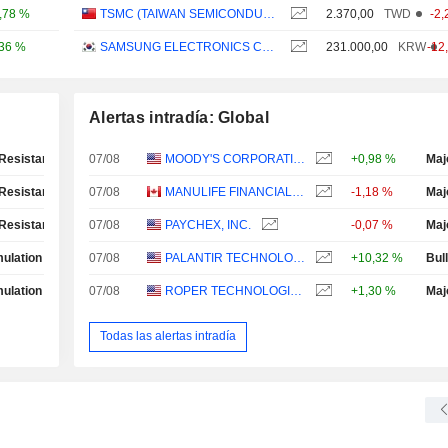
,78 %
TSMC (TAIWAN SEMICONDUCTOR MANUFACTURING COMPANY)
2.370,00
TWD
-2,
,36 %
SAMSUNG ELECTRONICS CO., LTD.
231.000,00
KRW
-12
Alertas intradía: Global
Resistance Test
07/08
MOODY'S CORPORATION
+0,98 %
Maj
Resistance Test
07/08
MANULIFE FINANCIAL CORPORATION
-1,18 %
Maj
Resistance Test
07/08
PAYCHEX, INC.
-0,07 %
Maj
ulation Phase
07/08
PALANTIR TECHNOLOGIES INC.
+10,32 %
Bul
ulation Phase
07/08
ROPER TECHNOLOGIES, INC.
+1,30 %
Maj
Todas las alertas intradía