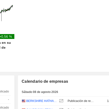
+0,56 %
a en su
l de
Calendario de empresas
blicado
Sábado 08 de agosto 2026
-
BERKSHIRE HATHAWAY INC.
Publicación de resultados - Q2 2026
1
blicado