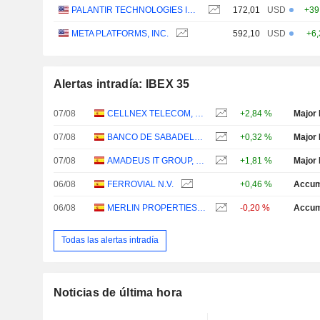
PALANTIR TECHNOLOGIES INC.
172,01
USD
+39
META PLATFORMS, INC.
592,10
USD
+6
Alertas intradía: IBEX 35
07/08
CELLNEX TELECOM, S.A.
+2,84 %
Major 
07/08
BANCO DE SABADELL, S.A.
+0,32 %
Major 
07/08
AMADEUS IT GROUP, S.A.
+1,81 %
Major 
06/08
FERROVIAL N.V.
+0,46 %
Accum
06/08
MERLIN PROPERTIES SOCIMI, S.A.
-0,20 %
Accum
Todas las alertas intradía
Noticias de última hora