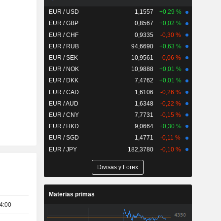
EUR / USD
1,1557
+0,29 %
EUR / GBP
0,8567
+0,02 %
EUR / CHF
0,9335
-0,30 %
EUR / RUB
94,6690
+0,63 %
EUR / SEK
10,9561
-0,06 %
EUR / NOK
10,9888
+0,01 %
EUR / DKK
7,4762
+0,01 %
EUR / CAD
1,6106
-0,26 %
EUR / AUD
1,6348
-0,22 %
EUR / CNY
7,7731
-0,15 %
EUR / HKD
9,0664
+0,30 %
EUR / SGD
1,4771
-0,11 %
EUR / JPY
182,3780
-0,10 %
Divisas y Forex
Materias primas
4:00