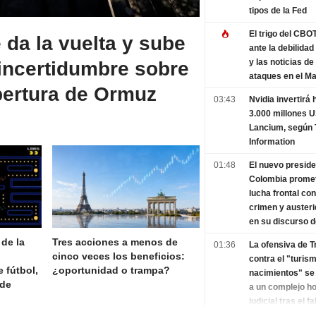
tipos de la Fed
El trigo del CBO
e da la vuelta y sube
ante la debilidad
y las noticias d
 incertidumbre sobre
ataques en el M
pertura de Ormuz
03:43
Nvidia invertirá 
3.000 millones 
Lancium, según 
Information
01:48
El nuevo preside
Colombia prome
lucha frontal con
crimen y austeri
en su discurso d
investidura
 de la
Tres acciones a menos de
01:36
La ofensiva de 
cinco veces los beneficios:
contra el "turis
 fútbol,
¿oportunidad o trampa?
nacimientos" se
 de
a un complejo ho
judicial tras el fa
Supremo