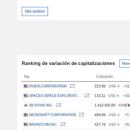
Más análisis
Ranking de variación de capitalizaciones
Top
Cotización
NVIDIA CORPORATION
223,96
USD
+11
SPACEX (SPACE EXPLORATION TECHNOLOGIES)
133,11
USD
+22
SK HYNIX INC.
1.422.000,00
KRW
-17
MICROSOFT CORPORATION
499,99
USD
+7
BROADCOM INC.
427,76
USD
+9