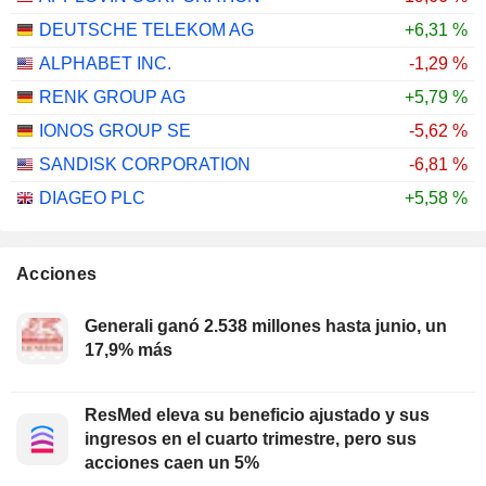
DEUTSCHE TELEKOM AG
+6,31 %
ALPHABET INC.
-1,29 %
RENK GROUP AG
+5,79 %
IONOS GROUP SE
-5,62 %
SANDISK CORPORATION
-6,81 %
DIAGEO PLC
+5,58 %
Acciones
Generali ganó 2.538 millones hasta junio, un
17,9% más
ResMed eleva su beneficio ajustado y sus
ingresos en el cuarto trimestre, pero sus
acciones caen un 5%