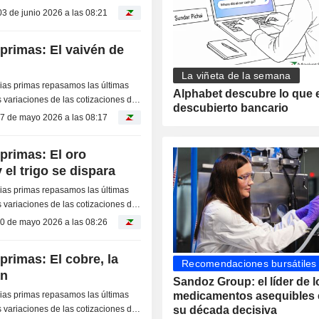
as...
03 de junio 2026 a las 08:21
primas: El vaivén de
La viñeta de la semana
as primas repasamos las últimas
Alphabet descubre lo que 
 variaciones de las cotizaciones de
descubierto bancario
as...
7 de mayo 2026 a las 08:17
primas: El oro
y el trigo se dispara
as primas repasamos las últimas
 variaciones de las cotizaciones de
as...
0 de mayo 2026 a las 08:26
primas: El cobre, la
Recomendaciones bursátiles
an
Sandoz Group: el líder de l
as primas repasamos las últimas
medicamentos asequibles 
 variaciones de las cotizaciones de
su década decisiva