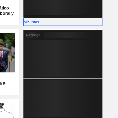
ático
boral y
Mis listas
Rankings
a a