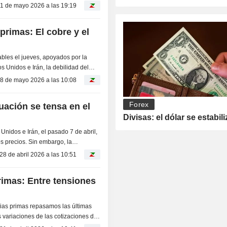
as...
1 de mayo 2026 a las 19:19
primas: El cobre y el
ables el jueves, apoyados por la
 Unidos e Irán, la debilidad del
osa en...
8 de mayo 2026 a las 10:08
Forex
tuación se tensa en el
Divisas: el dólar se estabili
 Unidos e Irán, el pasado 7 de abril,
os precios. Sin embargo, la
e Ormuz...
28 de abril 2026 a las 10:51
rimas: Entre tensiones
as primas repasamos las últimas
 variaciones de las cotizaciones de
as...