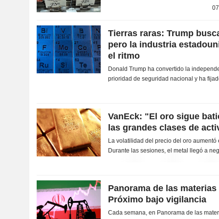
anterior. El incremento en los índices de p
07
Tierras raras: Trump busc
pero la industria estadoun
el ritmo
Donald Trump ha convertido la independe
prioridad de seguridad nacional y ha fij
límite para poner fin a las compras de...
VanEck: "El oro sigue bat
las grandes clases de act
La volatilidad del precio del oro aumentó
Durante las sesiones, el metal llegó a n
enero. El 30 de junio alcanzó su nivel más
Panorama de las materias 
Próximo bajo vigilancia
Cada semana, en Panorama de las materi