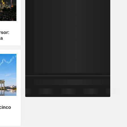
rsor:
pa
cinco