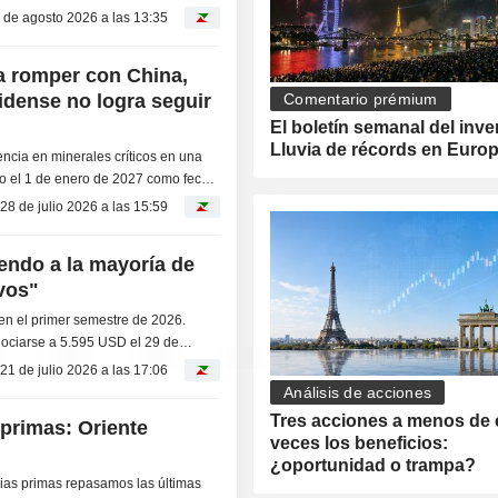
recios...
 de agosto 2026 a las 13:35
a romper con China,
idense no logra seguir
Comentario prémium
El boletín semanal del inve
Lluvia de récords en Euro
ncia en minerales críticos en una
ado el 1 de enero de 2027 como fecha
28 de julio 2026 a las 15:59
iendo a la mayoría de
ivos"
 en el primer semestre de 2026.
egociarse a 5.595 USD el 29 de
 bajo...
21 de julio 2026 a las 17:06
Análisis de acciones
Tres acciones a menos de 
primas: Oriente
veces los beneficios:
¿oportunidad o trampa?
as primas repasamos las últimas