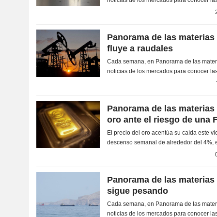
la energía, los metales y las materias prim
Panorama de las materias 
fluye a raudales
Cada semana, en Panorama de las materi
noticias de los mercados para conocer las
la energía, los metales y las materias prim
Panorama de las materias 
oro ante el riesgo de una 
El precio del oro acentúa su caída este v
descenso semanal de alrededor del 4%,
por la subida de los tipos de interés y el 
Panorama de las materias 
sigue pesando
Cada semana, en Panorama de las materi
noticias de los mercados para conocer las