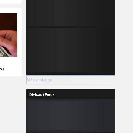
za
Más rankings
Divisas / Forex