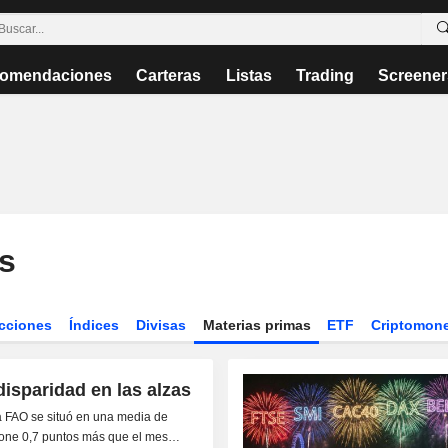
omendaciones
Carteras
Listas
Trading
Screener
s
cciones
Índices
Divisas
Materias primas
ETF
Criptomon
disparidad en las alzas
la FAO se situó en una media de
ntos más que el mes