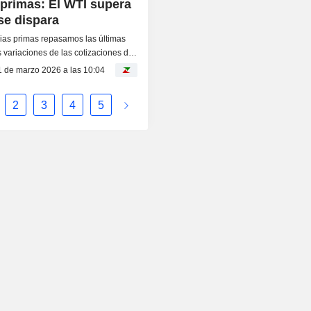
primas: El WTI supera
se dispara
as primas repasamos las últimas
 variaciones de las cotizaciones de
as...
1 de marzo 2026 a las 10:04
2
3
4
5