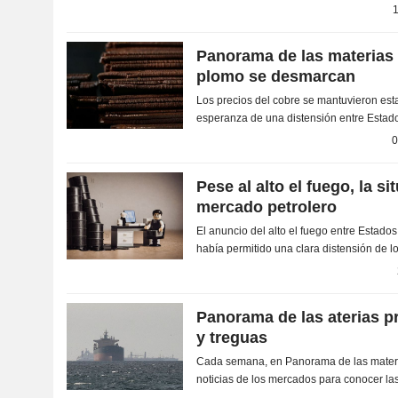
la energía, los metales y las materias prim
1
Panorama de las materias 
plomo se desmarcan
Los precios del cobre se mantuvieron est
esperanza de una distensión entre Estados
dólar y las señales de una demanda vigor
0
Pese al alto el fuego, la si
mercado petrolero
El anuncio del alto el fuego entre Estados
había permitido una clara distensión de l
persistencia del bloqueo en el estrecho d
Panorama de las aterias p
y treguas
Cada semana, en Panorama de las materi
noticias de los mercados para conocer las
la energía, los metales y las materias prim