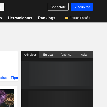
Conéctate
Suscribirse
s
Herramientas
Rankings
Edición España
Índices
Europa
América
Asia
edas
Tipos