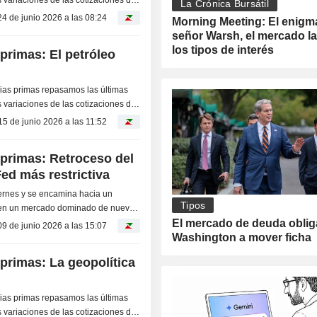
La Crónica Bursátil
as...
24 de junio 2026 a las 08:24
Morning Meeting: El enigm
señor Warsh, el mercado la
los tipos de interés
primas: El petróleo
as primas repasamos las últimas
 variaciones de las cotizaciones de
as...
15 de junio 2026 a las 11:52
primas: Retroceso del
Fed más restrictiva
iernes y se encamina hacia un
Tipos
 en un mercado dominado de nuevo
El mercado de deuda oblig
inesperado...
09 de junio 2026 a las 15:07
Washington a mover ficha
primas: La geopolítica
as primas repasamos las últimas
 variaciones de las cotizaciones de