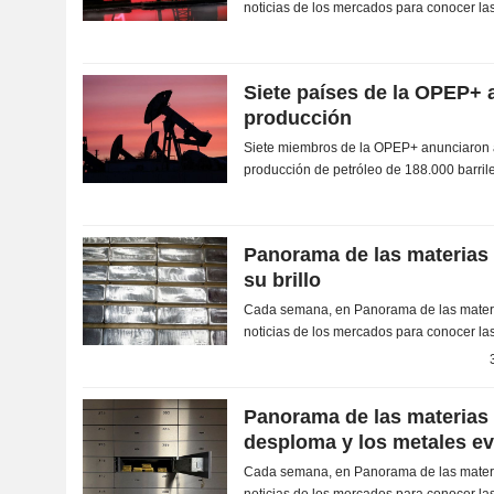
noticias de los mercados para conocer las
la energía, los metales y las materias prim
Siete países de la OPEP+
producción
Siete miembros de la OPEP+ anunciaron ayer un ajuste al alza de su
producción de petróleo de 188.000 barriles
voluntario comunicado en abril de 2023...
Panorama de las materias p
su brillo
Cada semana, en Panorama de las materi
noticias de los mercados para conocer las
la energía, los metales y las materias prim
Panorama de las materias 
desploma y los metales ev
Cada semana, en Panorama de las materi
noticias de los mercados para conocer las