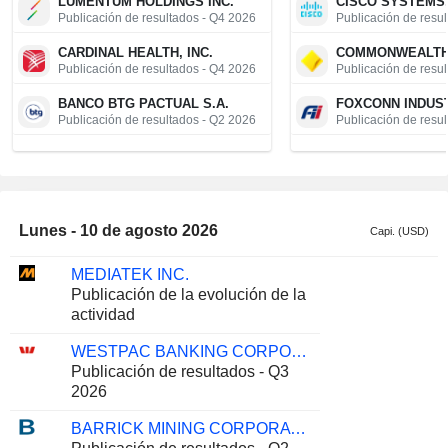
LUMENTUM HOLDINGS INC.
CISCO SYSTEMS,
Publicación de resultados - Q4 2026
Publicación de resu
CARDINAL HEALTH, INC.
Publicación de resultados - Q4 2026
Publicación de resu
BANCO BTG PACTUAL S.A.
Publicación de resultados - Q2 2026
Publicación de resu
COREWEAVE, INC.
Publicación de resultados - Q2 2026
Publicación de resu
CONSTELLATION SOFTWARE INC.
TOKIO MARINE H
Publicación de resultados - Q2 2026
Publicación de resu
Lunes - 10 de agosto 2026
Capi. (USD)
FRANCO-NEVADA CORPORATION
COHERENT CORP
Publicación de resultados - Q2 2026
MEDIATEK INC.
Publicación de resu
Publicación de la evolución de la
ELBIT SYSTEMS LTD.
EON SE
actividad
Publicación de resultados - Q2 2026
Publicación de resu
WESTPAC BANKING CORPORATION
ALCON INC.
CEREBRAS SYST
Publicación de resultados - Q3
Publicación de resultados - Q2 2026
Publicación de resu
2026
BANK HAPOALIM B.M.
NEBIUS GROUP
Publicación de resultados - Q2 2026
Publicación de resu
BARRICK MINING CORPORATION