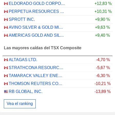
ELDORADO GOLD CORPORATION
+12,83 %
PERPETUA RESOURCES CORP.
+10,31 %
SPROTT INC.
+9,90 %
AVINO SILVER & GOLD MINES LTD.
+9,63 %
AMERICAS GOLD AND SILVER CORPORATION
+9,40 %
Las mayores caídas del TSX Composite
ALTAGAS LTD.
-4,70 %
STRATHCONA RESOURCES LTD.
-5,67 %
TAMARACK VALLEY ENERGY LTD.
-6,30 %
THOMSON REUTERS CORPORATION
-10,21 %
RB GLOBAL, INC.
-13,89 %
Vea el ranking