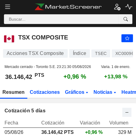
TSX COMPOSITE
36.146,42
PTS
+0,96 %
TSX COMPOSITE
Acciones TSX Composite
Índice
TSEC
XC000969
Mercado cerrado - Toronto S.E.
23:21:30 05/08/2026
Varia. 1 de enero.
PTS
+0,96 %
36.146,42
+13,98 %
Resumen
Cotizaciones
Gráficos
Noticias
Heat
Cotización 5 días
Fecha
Cotización
Variación
Volumen
05/08/26
36.146,42 PTS
+0,96 %
329 M