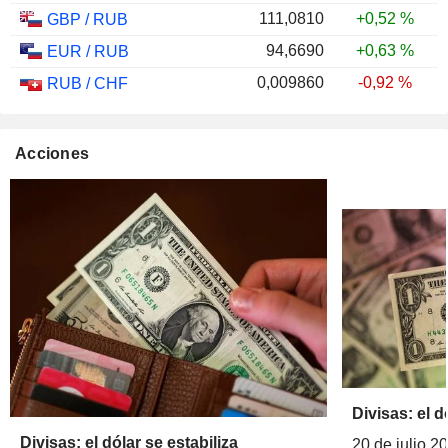
111,0810
+0,52 %
GBP
/
RUB
94,6690
+0,63 %
EUR
/
RUB
0,009860
-0,92 %
RUB
/
CHF
Acciones
Divisas: el d
Divisas: el dólar se estabiliza
20 de julio 2