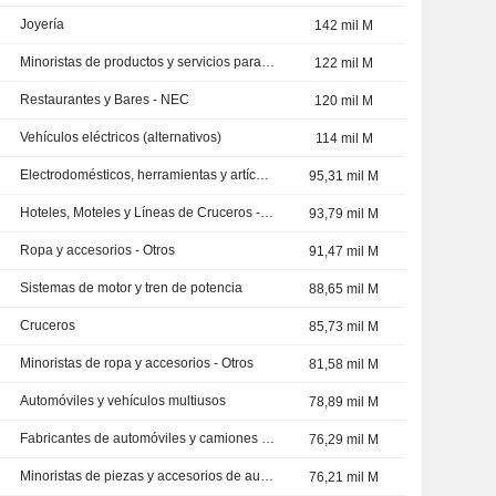
Joyería
142 mil M
Minoristas de productos y servicios para la mejora del hogar - NEC
122 mil M
Restaurantes y Bares - NEC
120 mil M
Vehículos eléctricos (alternativos)
114 mil M
Electrodomésticos, herramientas y artículos domésticos - Otros
95,31 mil M
Hoteles, Moteles y Líneas de Cruceros - NEC
93,79 mil M
Ropa y accesorios - Otros
91,47 mil M
Sistemas de motor y tren de potencia
88,65 mil M
Cruceros
85,73 mil M
Minoristas de ropa y accesorios - Otros
81,58 mil M
Automóviles y vehículos multiusos
78,89 mil M
Fabricantes de automóviles y camiones - Otros
76,29 mil M
Minoristas de piezas y accesorios de automóviles
76,21 mil M