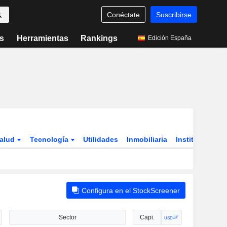
Conéctate
Suscribirse
s
Herramientas
Rankings
Edición España
alud
Tecnología
Utilidades
Inmobiliaria
Instituciones,
Configura en el StockScreener
Sector
Capi.
USD