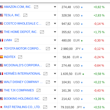
AMAZON.COM, INC.
274,48
USD
+0,82 %
TESLA, INC.
328,58
USD
+2,83 %
COSTCO WHOLESALE CORPORATION
947,82
USD
-0,14 %
THE HOME DEPOT, INC.
355,62
USD
+1,75 %
LVMH
480,00
EUR
-0,30 %
TOYOTA MOTOR CORPORATION
2.980,00
JPY
-0,12 %
INDITEX
58,66
EUR
-0,24 %
MCDONALD'S CORPORATION
274,48
USD
-0,64 %
HERMÈS INTERNATIONAL
1.635,50
EUR
+0,58 %
WALT DISNEY COMPANY (THE)
104,91
USD
+0,22 %
THE TJX COMPANIES
161,36
USD
-0,43 %
BOOKING HOLDINGS INC.
214,42
USD
+3,39 %
FAST RETAILING CO., LTD.
79.310,00
JPY
+0,53 %