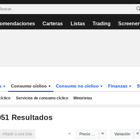
omendaciones
Carteras
Listas
Trading
Screener
es
Consumo cíclico
Consumo no cíclico
Finanzas
S
íclico
Servicios de consumo cíclico
Minoristas
051
Resultados
Añadir a una lista
Precio estimado
Variación