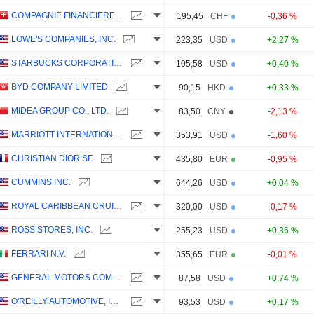
COMPAGNIE FINANCIERE RICHEMONT
195,45
CHF
-0,36 %
LOWE'S COMPANIES, INC.
223,35
USD
+2,27 %
STARBUCKS CORPORATION
105,58
USD
+0,40 %
BYD COMPANY LIMITED
90,15
HKD
+0,33 %
MIDEA GROUP CO., LTD.
83,50
CNY
-2,13 %
MARRIOTT INTERNATIONAL, INC.
353,91
USD
-1,60 %
CHRISTIAN DIOR SE
435,80
EUR
-0,95 %
CUMMINS INC.
644,26
USD
+0,04 %
ROYAL CARIBBEAN CRUISES LTD.
320,00
USD
-0,17 %
ROSS STORES, INC.
255,23
USD
+0,36 %
FERRARI N.V.
355,65
EUR
-0,01 %
GENERAL MOTORS COMPANY
87,58
USD
+0,74 %
O'REILLY AUTOMOTIVE, INC.
93,53
USD
+0,17 %