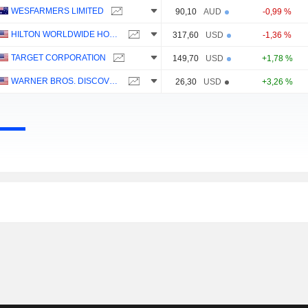
WESFARMERS LIMITED
90,10
AUD
-0,99 %
HILTON WORLDWIDE HOLDINGS INC.
317,60
USD
-1,36 %
TARGET CORPORATION
149,70
USD
+1,78 %
WARNER BROS. DISCOVERY, INC.
26,30
USD
+3,26 %