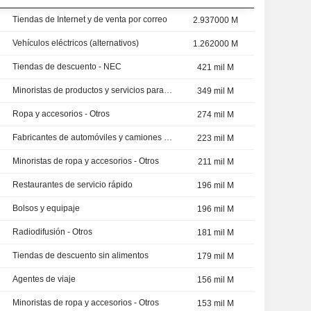
Tiendas de Internet y de venta por correo
2.937000 M
Vehículos eléctricos (alternativos)
1.262000 M
Tiendas de descuento - NEC
421 mil M
Minoristas de productos y servicios para la mejora del hogar - NEC
349 mil M
Ropa y accesorios - Otros
274 mil M
Fabricantes de automóviles y camiones - Otros
223 mil M
Minoristas de ropa y accesorios - Otros
211 mil M
Restaurantes de servicio rápido
196 mil M
Bolsos y equipaje
196 mil M
Radiodifusión - Otros
181 mil M
Tiendas de descuento sin alimentos
179 mil M
Agentes de viaje
156 mil M
Minoristas de ropa y accesorios - Otros
153 mil M