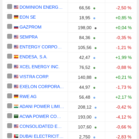
DOMINION ENERGY, INC.
66,56
-2,50 %
EON SE
18,95
+0,85 %
GAZPROM
198,00
+0,04 %
SEMPRA
84,36
-0,35 %
ENTERGY CORPORATION
105,56
-1,21 %
ENDESA, S.A.
42,47
+1,99 %
XCEL ENERGY INC.
76,52
-0,88 %
VISTRA CORP.
140,88
+0,21 %
EXELON CORPORATION
44,97
-1,73 %
RWE AG
56,48
+2,17 %
ADANI POWER LIMITED
208,12
-0,42 %
ACWA POWER COMPANY
193,00
-4,12 %
CONSOLIDATED EDISON, INC.
107,60
-0,66 %
DUBAI ELECTRICITY AND WATER AUTHORITY
2,750
-2,83 %