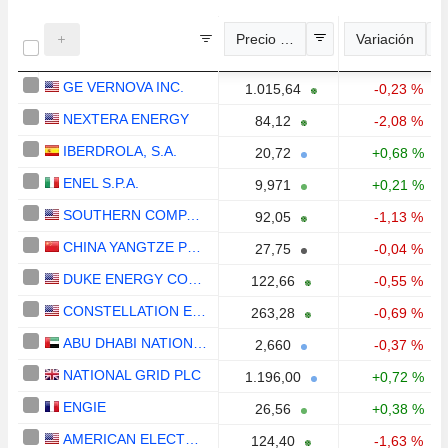
Precio estimado
Variación
GE VERNOVA INC.
1.015,64
-0,23 %
NEXTERA ENERGY
84,12
-2,08 %
IBERDROLA, S.A.
20,72
+0,68 %
ENEL S.P.A.
9,971
+0,21 %
SOUTHERN COMPANY
92,05
-1,13 %
CHINA YANGTZE POWER CO., LTD.
27,75
-0,04 %
DUKE ENERGY CORPORATION
122,66
-0,55 %
CONSTELLATION ENERGY CORPORATION
263,28
-0,69 %
ABU DHABI NATIONAL ENERGY COMPANY
2,660
-0,37 %
NATIONAL GRID PLC
1.196,00
+0,72 %
ENGIE
26,56
+0,38 %
AMERICAN ELECTRIC POWER COMPANY, INC.
124,40
-1,63 %