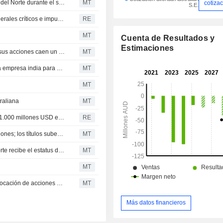
Arafura Rare Earths avanza en su proyecto del Territorio del Norte durante el segundo trimestre; sus acciones suben un 4%
MT
cotiza
S.E.
EE. UU. y Australia invertirán 2.000 millones USD en minerales críticos e impulsarán el proyecto de galio de Alcoa (21 de octubre)
RE
MT
Cuenta de Resultados y
Estimaciones
Arafura Rare Earths nombra nueva directora financiera; sus acciones caen un 3%
MT
Arafura Rare Earths firma un acuerdo vinculante con una empresa india para el suministro de tierras raras
MT
MT
raliana
MT
Gina Rinehart, la persona más rica de Australia, invierte 1.000 millones USD en la salida a bolsa de SpaceX, según el WSJ
RE
Arafura Rare Earths lanza su plan de suscripción de acciones; los títulos suben un 4%
MT
El proyecto de Arafura Rare Earths en el Territorio del Norte recibe el estatus de 'Proyecto Significativo'
MT
MT
Arafura Rare Earths completa el primer tramo de una colocación de acciones por 350 millones de dólares australianos
MT
Más datos financieros