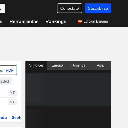
Conéctate
Suscribirse
s
Herramientas
Rankings
Edición España
Índices
Europa
América
Asia
 en PDF
raded
MT
MT
nda
Sector
Derivados