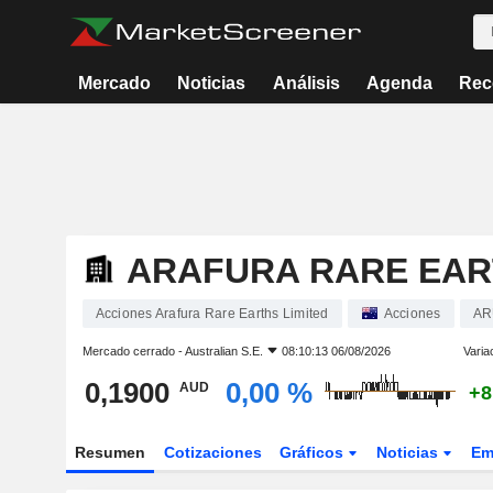
Mercado
Noticias
Análisis
Agenda
Rec
ARAFURA RARE EAR
Acciones Arafura Rare Earths Limited
Acciones
AR
Mercado cerrado -
Australian S.E.
08:10:13 06/08/2026
Varia
0,1900
0,00 %
AUD
+8
Resumen
Cotizaciones
Gráficos
Noticias
Em