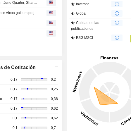
Arafura Rare Earths Advances Northern Territory Project in June Quarter; Shares Up 4%
Inversor
US, Australia to invest $2 billion in critical minerals, advance Alcoa gallium project (October 21)
Global
Calidad de las
publicaciones
ESG MSCI
s de Cotización
0,17
0,2
0,17
0,25
so
0,17
0,38
0,17
0,62
0,1
0,62
0,1
0,7