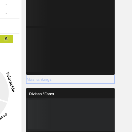
-
-
-
A
Más rankings
Divisas / Forex