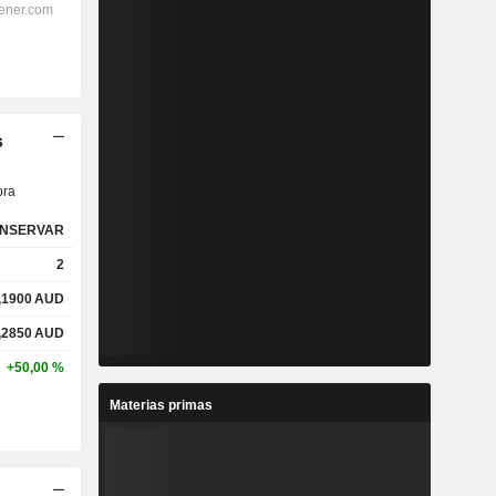
s
ra
NSERVAR
2
,1900
AUD
,2850
AUD
+50,00 %
Materias primas