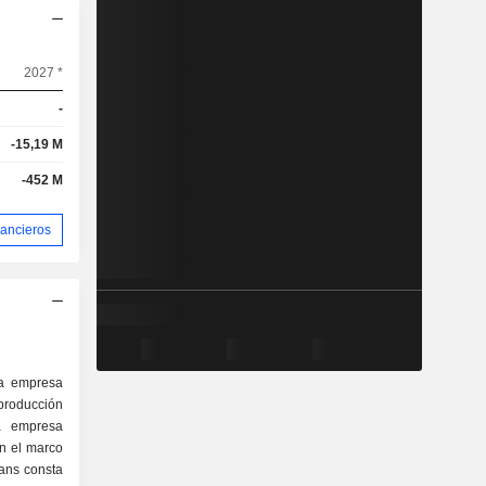
2027 *
-
-15,19 M
-452 M
nancieros
na empresa
 producción
La empresa
en el marco
lans consta