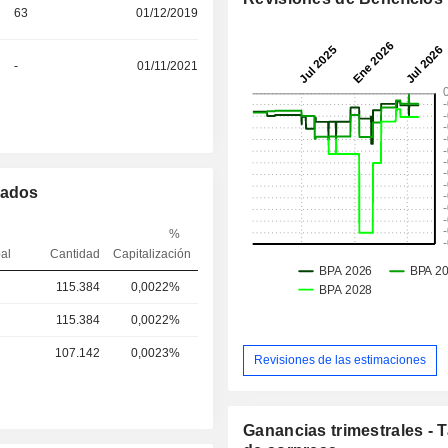
63
01/12/2019
-
01/11/2021
mados
%
pal
Cantidad
Capitalización
115.384
0,0022%
115.384
0,0022%
107.142
0,0023%
Revisiones de las estimaciones
Ganancias trimestrales - 