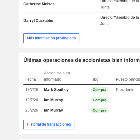
Director/Miembro de la
Catherine Moises
Junta
Director/Miembro de la
Darryl Cuzzubbo
Junta
Más información privilegiada
Últimas operaciones de accionistas bien infor
Accionista bien
Fecha
informado
Tipo
Puesto princi
13/7/26
Mark Southey
Presidente
Compra
13/7/26
Ian Murray
Compra
23/2/26
Ian Murray
Compra
Historial de transacciones