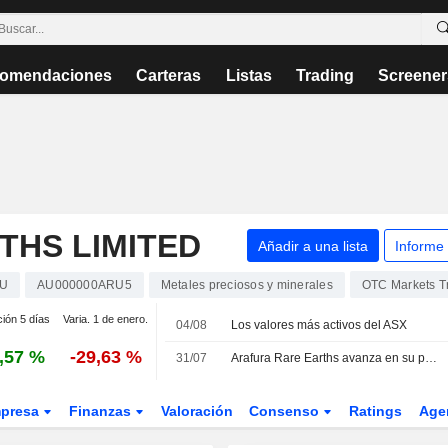
omendaciones
Carteras
Listas
Trading
Screener
THS LIMITED
Añadir a una lista
Informe
U
AU000000ARU5
Metales preciosos y minerales
OTC Markets T
ción 5 días
Varia. 1 de enero.
04/08
Los valores más activos del ASX
,57 %
-29,63 %
31/07
Arafura Rare Earths avanza en su proyecto del Territorio del Norte durante el segundo trimestre; sus acciones suben un 4%
presa
Finanzas
Valoración
Consenso
Ratings
Age