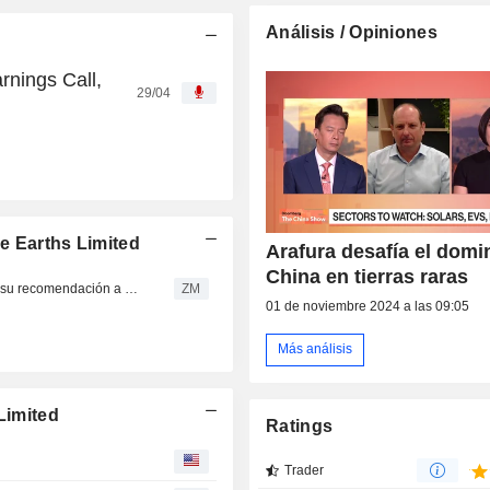
Análisis / Opiniones
rnings Call,
29/04
e Earths Limited
Arafura desafía el domi
China en tierras raras
ARAFURA RARE EARTHS LIMITED : JPMorgan cambia su recomendación a Vender
ZM
01 de noviembre 2024 a las 09:05
Más análisis
Limited
Ratings
Trader