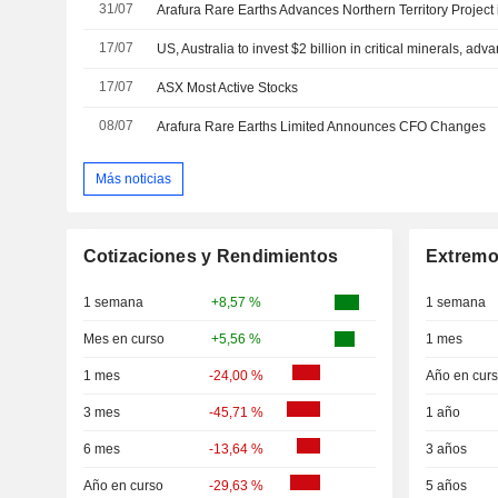
31/07
17/07
17/07
ASX Most Active Stocks
08/07
Arafura Rare Earths Limited Announces CFO Changes
Más noticias
Cotizaciones y Rendimientos
Extremo
1 semana
+8,57 %
1 semana
Mes en curso
+5,56 %
1 mes
1 mes
-24,00 %
Año en cur
3 mes
-45,71 %
1 año
6 mes
-13,64 %
3 años
Año en curso
-29,63 %
5 años