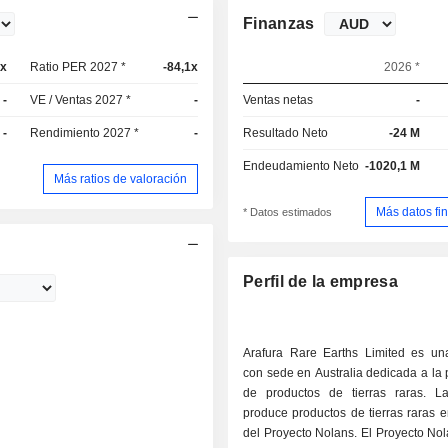
Finanzas
1x
Ratio PER 2027 *
-84,1x
2026 *
-
VE / Ventas 2027 *
-
Ventas netas
-
-
Rendimiento 2027 *
-
Resultado Neto
-24 M
Endeudamiento Neto
-1020,1 M
Más ratios de valoración
Más datos fi
* Datos estimados
Perfil de la empresa
Arafura Rare Earths Limited es u
con sede en Australia dedicada a la
de productos de tierras raras. 
produce productos de tierras raras 
del Proyecto Nolans. El Proyecto No