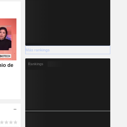
Más rankings
Rankings
nio de