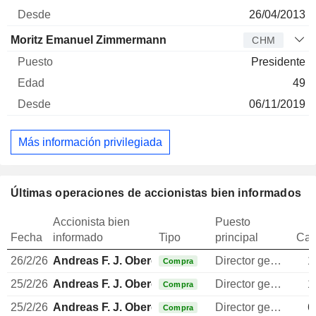
26/04/2013
Moritz Emanuel Zimmermann
CHM
Presidente
49
06/11/2019
Más información privilegiada
Últimas operaciones de accionistas bien informados
Accionista bien
Puesto
Fecha
informado
Tipo
principal
Can
26/2/26
Andreas F. J. Obereder
Director general
1
Compra
25/2/26
Andreas F. J. Obereder
Director general
1
Compra
25/2/26
Andreas F. J. Obereder
Director general
6
Compra