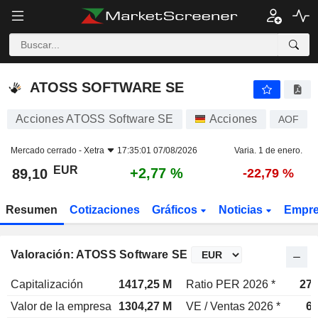
ATOSS SOFTWARE SE
89,10
€
+2,77 %
ATOSS SOFTWARE SE
Acciones ATOSS Software SE
Acciones
AOF
Mercado cerrado -
Xetra
17:35:01 07/08/2026
Varia. 1 de enero.
EUR
+2,77 %
89,10
-22,79 %
Resumen
Cotizaciones
Gráficos
Noticias
Empr
Valoración: ATOSS Software SE
Capitalización
1417,25 M
Ratio PER 2026 *
27,
Valor de la empresa
1304,27 M
VE / Ventas 2026 *
6,