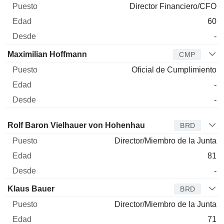
Director Financiero/CFO
60
-
Maximilian Hoffmann
CMP
Oficial de Cumplimiento
-
-
Administrador
Puesto
Edad
Desde
Rolf Baron Vielhauer von Hohenhau
BRD
Director/Miembro de la Junta
81
-
Klaus Bauer
BRD
Director/Miembro de la Junta
71