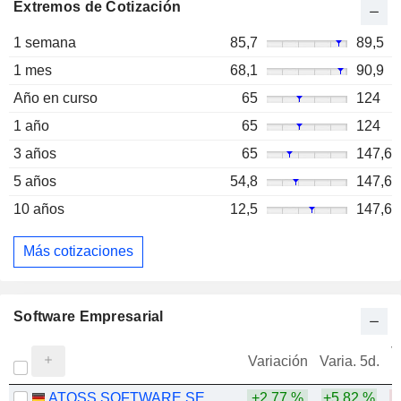
Extremos de Cotización
1 semana
85,7
89,5
1 mes
68,1
90,9
Año en curso
65
124
1 año
65
124
3 años
65
147,6
5 años
54,8
147,6
10 años
12,5
147,6
Más cotizaciones
Software Empresarial
V
Variación
Varia. 5d.
ATOSS SOFTWARE SE
+2,77 %
+5,82 %
-