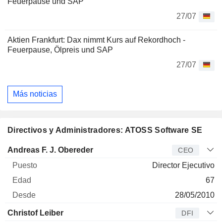
Feuerpause und SAP
27/07
Aktien Frankfurt: Dax nimmt Kurs auf Rekordhoch -
Feuerpause, Ölpreis und SAP
27/07
Más noticias
Directivos y Administradores: ATOSS Software SE
Director
Puesto
Edad
Desde
Andreas F. J. Obereder
CEO
Director Ejecutivo
67
28/05/2010
Christof Leiber
DFI