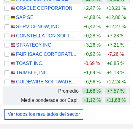
ORACLE CORPORATION
+2,47 %
+13,21 %
-
SAP SE
+4,08 %
+12,86 %
-
SERVICENOW, INC.
+6,42 %
+12,27 %
-
CONSTELLATION SOFTWARE INC.
+0,28 %
+7,28 %
-
STRATEGY INC
+3,26 %
+7,21 %
-
FAIR ISAAC CORPORATION
+0,92 %
-7,26 %
-
TOAST, INC.
-0,69 %
+6,85 %
-
TRIMBLE, INC.
+1,64 %
+5,18 %
-
GUIDEWIRE SOFTWARE, INC.
+6,56 %
+12,24 %
-
Promedio
+1,68 %
+7,57 %
-
Media ponderada por Capi.
+1,12 %
+11,68 %
-
Ver todos los resultados del sector