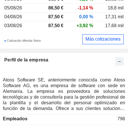
05/08/26
86,50 €
-1,14 %
18,8 mil
04/08/26
87,50 €
0,00 %
17,31 mil
03/08/26
87,50 €
+3,92 %
17,68 mil
Más cotizaciones
Cotización diferida Xetra
Perfil de la empresa
Atoss Software SE, anteriormente conocida como Atoss
Software AG, es una empresa de software con sede en
Alemania. La empresa es proveedora de soluciones
tecnológicas y de consultoría para la gestión profesional de
la plantilla y el desarrollo del personal optimizado en
función de la demanda. Ofrece a sus clientes soluciones
que abarcan desde la gestión convencional del tiempo de
Empleados
796
trabajo hasta aplicaciones móviles, pasando por previsiones
detalladas de la plantilla, una sofisticada planificación de la