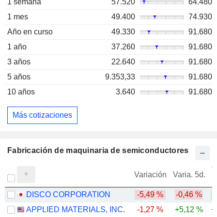
1 semana
57.520
64.480
1 mes
49.400
74.930
Año en curso
49.330
91.680
1 año
37.260
91.680
3 años
22.640
91.680
5 años
9.353,33
91.680
10 años
3.640
91.680
Más cotizaciones
Fabricación de maquinaria de semiconductores
V
Variación
Varia. 5d.
DISCO CORPORATION
-5,49 %
-0,46 %
+
APPLIED MATERIALS, INC.
-1,27 %
+5,12 %
+