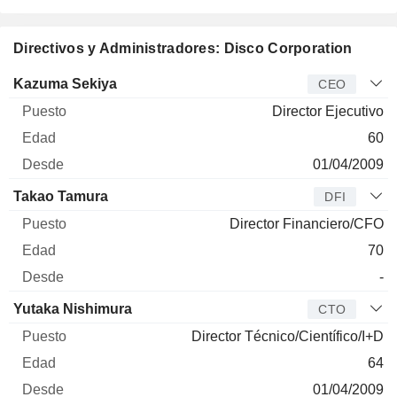
Directivos y Administradores: Disco Corporation
Director
Puesto
Edad
Desde
Kazuma Sekiya
CEO
Director Ejecutivo
60
01/04/2009
Takao Tamura
DFI
Director Financiero/CFO
70
-
Yutaka Nishimura
CTO
Director Técnico/Científico/I+D
64
01/04/2009