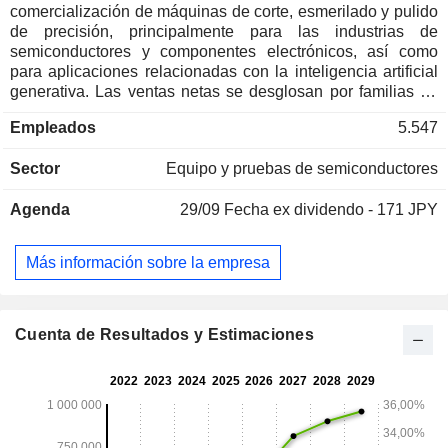
comercialización de máquinas de corte, esmerilado y pulido
de precisión, principalmente para las industrias de
semiconductores y componentes electrónicos, así como
para aplicaciones relacionadas con la inteligencia artificial
generativa. Las ventas netas se desglosan por familias de
productos de la siguiente manera - maquinaria y equipos de
Empleados
5.547
precisión (64%): sierras de cadena, máquinas de grabado y
corte por láser, amoladoras, pulidoras, colocadoras de
Sector
Equipo y pruebas de semiconductores
obleas, separadoras de troqueles, cepilladoras y sierras de
chorro de agua, etc; - herramientas y componentes de
Agenda
29/09
Fecha ex dividendo - 171 JPY
procesamiento de precisión (22%): cuchillas de corte,
muelas y discos de pulido en seco, herramientas abrasivas
de diamante, etc; - otros (14%): equipos y accesorios
Más información sobre la empresa
relacionados. Las ventas netas se distribuyen
geográficamente de la siguiente manera: Japón (12,2%),
China (35,9%), Taiwán (11,9%), Corea (8,8%), Asia (8,4%),
América (13,1%) y Europa (9,7%).
Cuenta de Resultados y Estimaciones