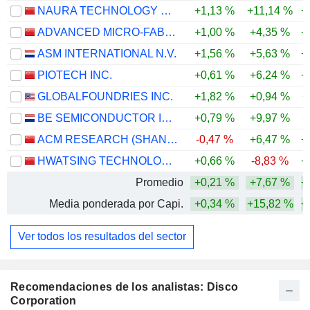
NAURA TECHNOLOGY GROUP CO., LTD.
+1,13 %
+11,14 %
+
ADVANCED MICRO-FABRICATION EQUIPMENT INC. CHINA
+1,00 %
+4,35 %
+
ASM INTERNATIONAL N.V.
+1,56 %
+5,63 %
+
PIOTECH INC.
+0,61 %
+6,24 %
+
GLOBALFOUNDRIES INC.
+1,82 %
+0,94 %
+
BE SEMICONDUCTOR INDUSTRIES N.V.
+0,79 %
+9,97 %
+
ACM RESEARCH (SHANGHAI), INC.
-0,47 %
+6,47 %
+
HWATSING TECHNOLOGY CO., LTD.
+0,66 %
-8,83 %
+
Promedio
+0,21 %
+7,67 %
+
Media ponderada por Capi.
+0,34 %
+15,82 %
+
Ver todos los resultados del sector
Recomendaciones de los analistas: Disco
Corporation