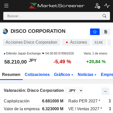
DISCO CORPORATION
58.210,00
¥
-5,49 %
DISCO CORPORATION
Acciones Disco Corporation
Acciones
6146
J
Diferido
Japan Exchange
04:30:00 07/08/2026
Varia. 1 de enero.
JPY
-5,49 %
58.210,00
+20,84 %
Resumen
Cotizaciones
Gráficos
Noticias
Empr
Valoración: Disco Corporation
Capitalización
6.681000 M
Ratio PER 2027 *
35
Valor de la empresa
6.323000 M
VE / Ventas 2027 *
11