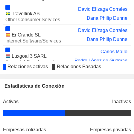
David Elízaga Corrales
Travellink AB
Dana Philip Dunne
Other Consumer Services
David Elízaga Corrales
EnGrande SL
Dana Philip Dunne
Internet Software/Services
Carlos Mallo
Luxgoal 3 SARL
Pedro López de Guzman
Financial Conglomerates
Relaciones activas
Relaciones Pasadas
Benoit Vauchy
David Elízaga Corrales
Estadísticas de Conexión
GEO Travel Pacific Pty Ltd.
Dana Philip Dunne
Other Consumer Services
Activas
Inactivas
David Elízaga Corrales
GEO Travel Ventures SA
Dana Philip Dunne
David Elízaga Corrales
Opodo SL
Empresas cotizadas
Empresas privadas
Dana Philip Dunne