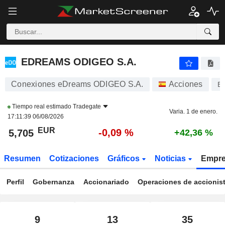
EDREAMS ODIGEO S.A.
5,705
€
-0,09 %
EDREAMS ODIGEO S.A.
Conexiones eDreams ODIGEO S.A.
Acciones
E
Tiempo real estimado
Tradegate
Varia. 1 de enero.
17:11:39 06/08/2026
EUR
-0,09 %
5,705
+42,36 %
Resumen
Cotizaciones
Gráficos
Noticias
Empr
Perfil
Gobernanza
Accionariado
Operaciones de accionis
9
13
35