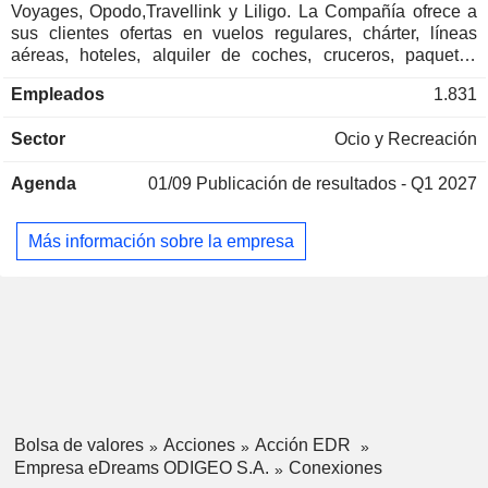
Voyages, Opodo,Travellink y Liligo. La Compañía ofrece a
sus clientes ofertas en vuelos regulares, chárter, líneas
aéreas, hoteles, alquiler de coches, cruceros, paquetes
vacacionales y seguros de viaje. La Empresa opera a través
Empleados
1.831
de plataformas digitales, que consisten en portales en línea
y aplicaciones móviles. La Empresa también proporciona a
Sector
Ocio y Recreación
los anunciantes una plataforma para llegar a sus mercados
objetivo de forma personalizada, tanto a nivel local como
Agenda
01/09
Publicación de resultados - Q1 2027
global. La Empresa se centra en adaptar su gama de
servicios a las necesidades de cada cliente individual. La
Empresa tiene presencia internacional, ya que presta
Más información sobre la empresa
servicio a clientes de 44 países.
Bolsa de valores
Acciones
Acción EDR
Empresa eDreams ODIGEO S.A.
Conexiones