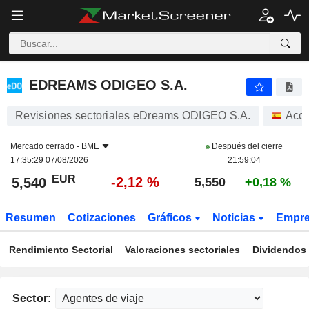
EDREAMS ODIGEO S.A.
5,540
€
-2,12 %
EDREAMS ODIGEO S.A.
Revisiones sectoriales eDreams ODIGEO S.A.
Acci
Mercado cerrado -
BME
Después del cierre
17:35:29 07/08/2026
21:59:04
EUR
-2,12 %
5,540
5,550
+0,18 %
Resumen
Cotizaciones
Gráficos
Noticias
Empr
Rendimiento Sectorial
Valoraciones sectoriales
Dividendos 
Sector: