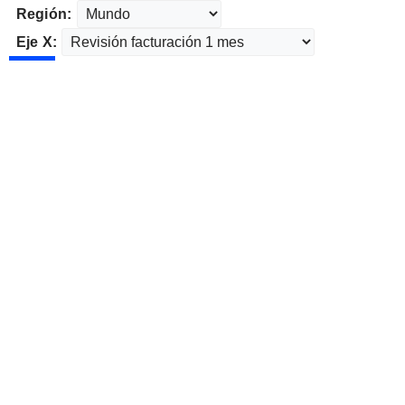
Región:
Eje X: