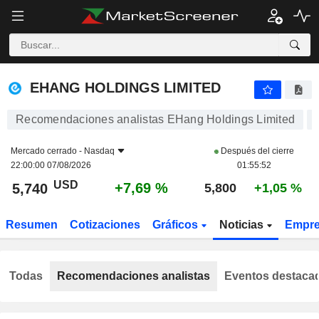
EHANG HOLDINGS LIMITED
5,740
$
+7,69 %
EHANG HOLDINGS LIMITED
Recomendaciones analistas EHang Holdings Limited
Mercado cerrado -
Nasdaq
Después del cierre
22:00:00 07/08/2026
01:55:52
USD
+7,69 %
5,740
5,800
+1,05 %
Resumen
Cotizaciones
Gráficos
Noticias
Empr
Todas
Recomendaciones analistas
Eventos destaca