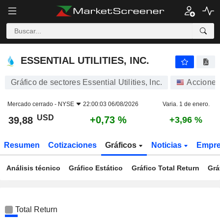
ESSENTIAL UTILITIES, INC.
39,88
$
+0,73 %
ESSENTIAL UTILITIES, INC.
Gráfico de sectores Essential Utilities, Inc.
Accione
Mercado cerrado -
NYSE
22:00:03 06/08/2026
Varia. 1 de enero.
USD
+0,73 %
39,88
+3,96 %
Resumen
Cotizaciones
Gráficos
Noticias
Empr
Análisis técnico
Gráfico Estático
Gráfico Total Return
Grá
Total Return