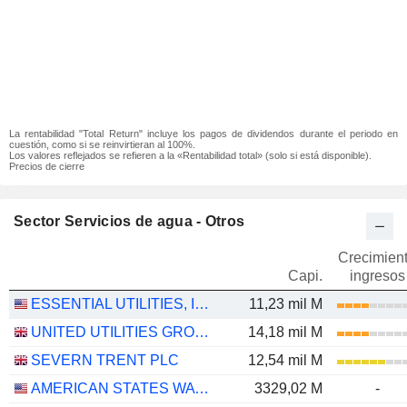
La rentabilidad "Total Return" incluye los pagos de dividendos durante el periodo en
cuestión, como si se reinvirtieran al 100%.
Los valores reflejados se refieren a la «Rentabilidad total» (solo si está disponible).
Precios de cierre
Sector Servicios de agua - Otros
Crecimien
Capi.
ingresos
ESSENTIAL UTILITIES, INC.
11,23 mil M
UNITED UTILITIES GROUP PLC
14,18 mil M
SEVERN TRENT PLC
12,54 mil M
AMERICAN STATES WATER COMPANY
3329,02 M
-