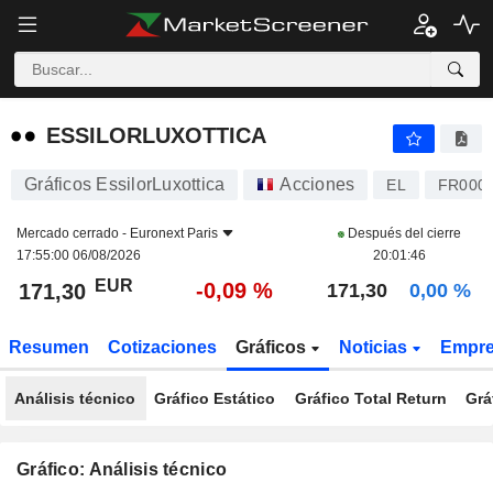
ESSILORLUXOTTICA
171,30
€
-0,09 %
ESSILORLUXOTTICA
Gráficos EssilorLuxottica
Acciones
EL
FR000
Mercado cerrado -
Euronext Paris
Después del cierre
17:55:00 06/08/2026
20:01:46
EUR
-0,09 %
171,30
171,30
0,00 %
Resumen
Cotizaciones
Gráficos
Noticias
Empr
Análisis técnico
Gráfico Estático
Gráfico Total Return
Grá
Gráfico: Análisis técnico