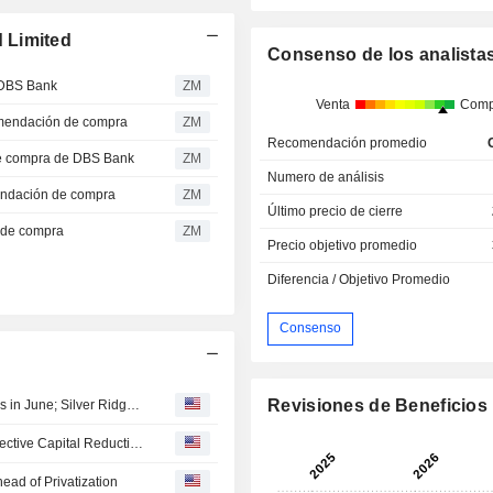
 Limited
Consenso de los analista
DBS Bank
ZM
Venta
Comp
mendación de compra
ZM
Recomendación promedio
e compra de DBS Bank
ZM
Numero de análisis
ndación de compra
ZM
Último precio de cierre
 de compra
ZM
Precio objetivo promedio
Diferencia / Objetivo Promedio
Consenso
Revisiones de Beneficios
Malaysian Shares End in Red After Trade Surplus Shrinks in June; Silver Ridge's Shares Rise 3%
GuocoLand (Malaysia) to Suspend Trading Ahead of Selective Capital Reduction, Repayment Exercise
ad of Privatization