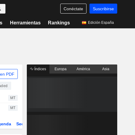
Conéctate
Suscribirse
s
Herramientas
Rankings
Edición España
Índices
Europa
América
Asia
 en PDF
aded
MT
MT
genda
Sector
Derivados