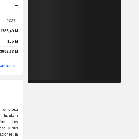
2027 *
1365,49 M
136 M
3992,63 M
nancieros
 empresa
dedicada a
iaria. Las
resa y sus
paciones, la