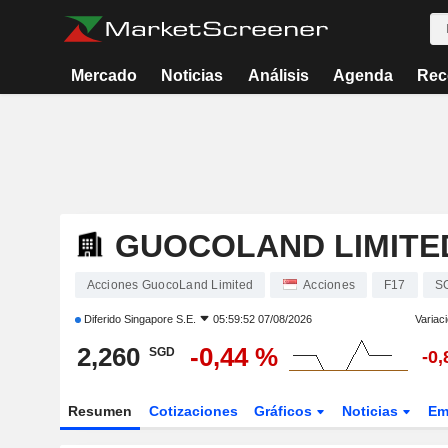
Mercado
Noticias
Análisis
Agenda
Rec
GUOCOLAND LIMITE
Acciones GuocoLand Limited
Acciones
F17
S
Diferido
Singapore S.E.
05:59:52 07/08/2026
Variac
2,260
-0,44 %
SGD
-0
Resumen
Cotizaciones
Gráficos
Noticias
Em