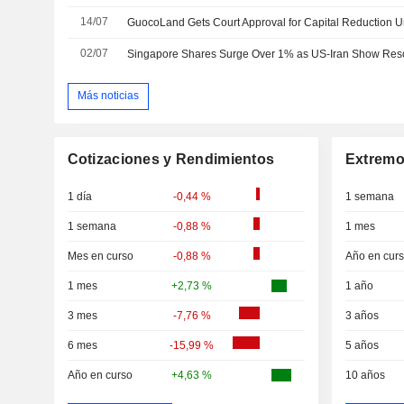
14/07
GuocoLand Gets Court Approval for Capital Reduction Un
02/07
Más noticias
Cotizaciones y Rendimientos
Extremo
1 día
-0,44 %
1 semana
1 semana
-0,88 %
1 mes
Mes en curso
-0,88 %
Año en cur
1 mes
+2,73 %
1 año
3 mes
-7,76 %
3 años
6 mes
-15,99 %
5 años
Año en curso
+4,63 %
10 años