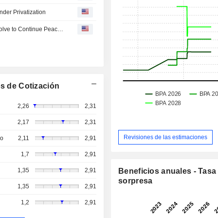
der Privatization
Singapore Shares Surge Over 1% as US-Iran Show Resolve to Continue Peace Talks
s de Cotización
2,26
2,31
2,17
2,31
Revisiones de las estimaciones
so
2,11
2,91
1,7
2,91
1,35
2,91
Beneficios anuales - Tasa
sorpresa
1,35
2,91
1,2
2,91