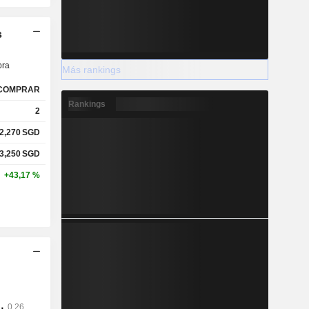
s
ra
Más rankings
COMPRAR
Rankings
2
2,270
SGD
3,250
SGD
+43,17 %