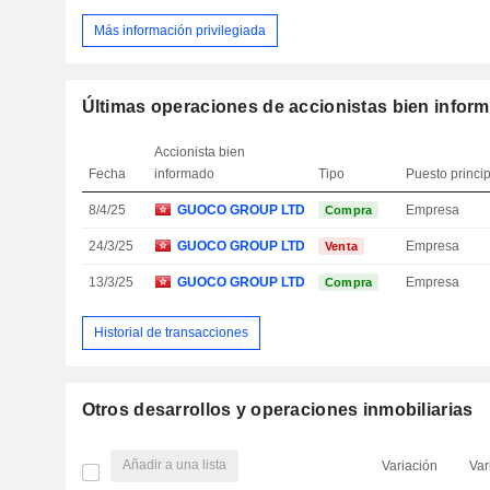
Más información privilegiada
Últimas operaciones de accionistas bien infor
Accionista bien
Fecha
informado
Tipo
Puesto princi
8/4/25
GUOCO GROUP LTD.
Empresa
Compra
24/3/25
GUOCO GROUP LTD.
Empresa
Venta
13/3/25
GUOCO GROUP LTD.
Empresa
Compra
Historial de transacciones
Otros desarrollos y operaciones inmobiliarias
Añadir a una lista
Variación
Var