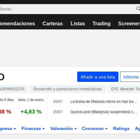
omendaciones
Carteras
Listas
Trading
Screener
D
Añadir a una lista
Informe
G1R95002270
Desarrollo y operaciones inmobiliarias
OTC Markets Tr
ión 5 días
Varia. 1 de enero.
20/07
La bolsa de Malasia cierra en rojo tras la reduccion del superavit comercial en junio; Silver Ridge sube un 3%
,88 %
+4,63 %
20/07
GuocoLand (Malaysia) suspenderá su cotización ante la reducción selectiva de capital y el plan de reembolso
presa
Finanzas
Valoración
Consenso
Ratings
A