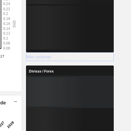
Más rankings
Divisas / Forex
 de