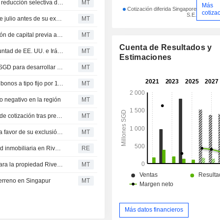
GuocoLand (Malaysia) suspenderá su cotización ante la reducción selectiva de capital y el plan de reembolso
MT
Más
Cotización diferida Singapore
cotiza
S.E.
GuocoLand (Malaysia) suspenderá su cotización el 30 de julio antes de su exclusión de bolsa
MT
GuocoLand recibe el visto bueno judicial para la reducción de capital previa a su exclusión de bolsa
MT
Cuenta de Resultados y
La Bolsa de Singapur repunta más de un 1% ante la voluntad de EE. UU. e Irán de proseguir las negociaciones de paz
MT
Estimaciones
GuocoLand obtiene una financiación de 634,7 millones SGD para desarrollar el proyecto de Lentor Central en Singapur
MT
Una filial de GuocoLand fija el precio de una emisión de bonos a tipo fijo por 110 millones SGD con vencimiento en 2030
MT
o negativo en la región
MT
La filial malasia de GuocoLand se acerca a la exclusión de cotización tras presentar una petición ante el Tribunal Superior
MT
Los accionistas de la filial malasia de GuocoLand votan a favor de su exclusión de bolsa
MT
GuocoLand anuncia la propuesta de venta de una unidad inmobiliaria en River Modern
RE
Una filial de GuocoLand otorga una opción de compra para la propiedad River Modern
MT
erreno en Singapur
MT
Más datos financieros