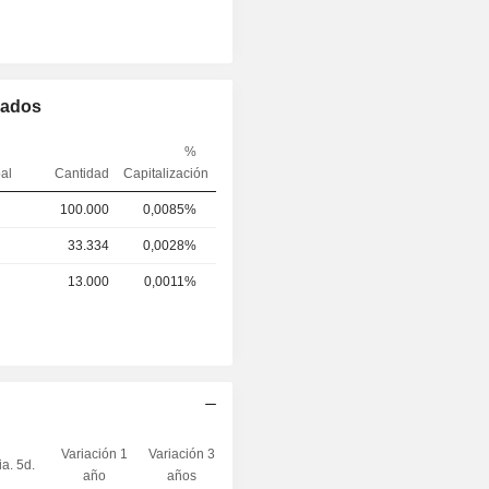
mados
%
pal
Cantidad
Capitalización
100.000
0,0085%
33.334
0,0028%
13.000
0,0011%
Variación 1
Variación 3
ia. 5d.
Capi.($)
año
años