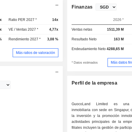
Finanzas
x
Ratio PER 2027 *
14x
2026 *
x
VE / Ventas 2027 *
4,77x
Ventas netas
1511,39 M
%
Rendimiento 2027 *
3,08 %
Resultado Neto
163 M
Endeudamiento Neto
4288,65 M
Más ratios de valoración
Más datos fi
* Datos estimados
Perfil de la empresa
GuocoLand Limited es una
inmobiliaria con sede en Singapur, 
la inversión y la promoción inmobil
actividades principales de la emp
filiales incluyen la gestión de partici