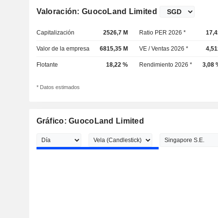
Valoración: GuocoLand Limited
Capitalización
2526,7 M
Ratio PER 2026 *
17,4
Valor de la empresa
6815,35 M
VE / Ventas 2026 *
4,51
Flotante
18,22 %
Rendimiento 2026 *
3,08 
* Datos estimados
Gráfico: GuocoLand Limited