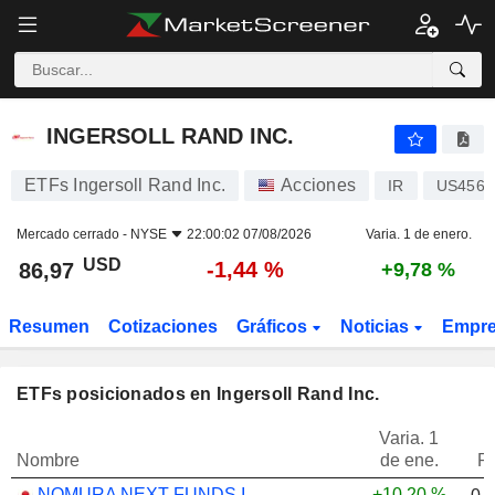
INGERSOLL RAND INC.
86,97
$
-1,44 %
INGERSOLL RAND INC.
ETFs Ingersoll Rand Inc.
Acciones
IR
US4568
Mercado cerrado -
NYSE
22:00:02 07/08/2026
Varia. 1 de enero.
USD
-1,44 %
86,97
+9,78 %
Resumen
Cotizaciones
Gráficos
Noticias
Empr
ETFs posicionados en Ingersoll Rand Inc.
Varia. 1
Nombre
de ene.
P
NOMURA NEXT FUNDS INTERNATIONAL EQUITY MSCI-KOKUSAI (YEN-HEDGED) ETF - JPY
+10,20 %