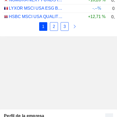
0,
LYXOR MSCI USA ESG BROAD CTB (DR) UCITS ETF - DIST - EUR
-.--%
0,
HSBC MSCI USA QUALITY UCITS ETF - USD
+12,71 %
0,
1
2
3
Perfil de la empresa