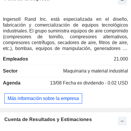
Ingersoll Rand Inc. está especializada en el diseño,
fabricación y comercialización de equipos tecnológicos
industriales. El grupo suministra equipos de aire comprimido
(compresores de tornillo, compresores alternativos,
compresores centrífugos, secadores de aire, filtros de aire,
etc.), bombas, equipos de manipulación, generadores de
energía, vehículos utilitarios, carros de golf (club cars), etc.
Empleados
21.000
Los productos se venden bajo las marcas Ingersoll Rand,
Gardner Denver, CompAir, NASH, Thomas y Emco
Sector
Maquinaria y material industrial
Wheaton, entre otras. Las ventas netas se distribuyen
geográficamente de la siguiente manera: Estados Unidos
Agenda
13/08
Fecha ex dividendo - 0.02 USD
(43%), América (7,5%), Europa/Oriente Medio/India/África
(32,8%) y Asia/Pacífico (16,7%).
Más información sobre la empresa
Cuenta de Resultados y Estimaciones