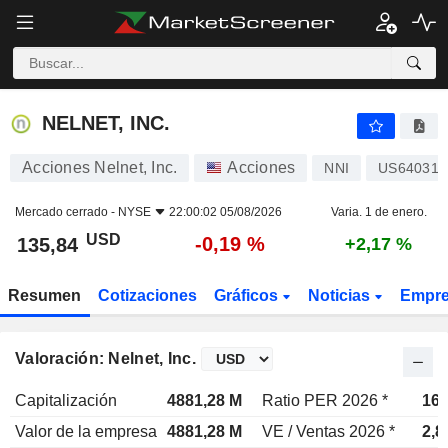
NELNET, INC.
135,84
$
-0,19 %
NELNET, INC.
Acciones Nelnet, Inc.
Acciones
NNI
US64031N
Mercado cerrado -
NYSE
22:00:02 05/08/2026
Varia. 1 de enero.
USD
-0,19 %
135,84
+2,17 %
Resumen
Cotizaciones
Gráficos
Noticias
Empr
Valoración: Nelnet, Inc.
Capitalización
4881,28 M
Ratio PER 2026 *
16,
Valor de la empresa
4881,28 M
VE / Ventas 2026 *
2,8