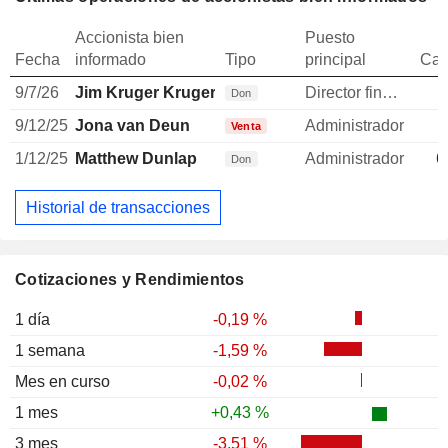
Accionista bien
Puesto
Fecha
informado
Tipo
principal
Can
9/7/26
Jim Kruger Kruger
Director financiero
-
Don
9/12/25
Jona van Deun
Administrador
Venta
1/12/25
Matthew Dunlap
Administrador
6
Don
Historial de transacciones
Cotizaciones y Rendimientos
1 día
-0,19 %
1 semana
-1,59 %
Mes en curso
-0,02 %
1 mes
+0,43 %
3 mes
-3,51 %