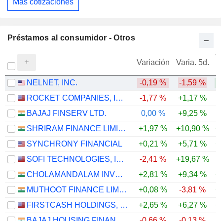
Más cotizaciones
Préstamos al consumidor - Otros
V
Variación
Varia. 5d.
NELNET, INC.
-0,19 %
-1,59 %
ROCKET COMPANIES, INC.
-1,77 %
+1,17 %
-
BAJAJ FINSERV LTD.
0,00 %
+9,25 %
SHRIRAM FINANCE LIMITED
+1,97 %
+10,90 %
+
SYNCHRONY FINANCIAL
+0,21 %
+5,71 %
+
SOFI TECHNOLOGIES, INC.
-2,41 %
+19,67 %
-
CHOLAMANDALAM INVESTMENT AND FINANCE COMPANY LIMITED
+2,81 %
+9,34 %
+
MUTHOOT FINANCE LIMITED
+0,08 %
-3,81 %
+
FIRSTCASH HOLDINGS, INC.
+2,65 %
+6,27 %
+
BAJAJ HOUSING FINANCE LIMITED
-0,66 %
-0,13 %
-