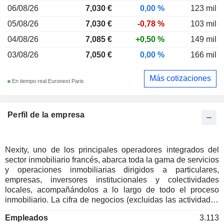
06/08/26
7,030 €
0,00 %
123 mil
05/08/26
7,030 €
-0,78 %
103 mil
04/08/26
7,085 €
+0,50 %
149 mil
03/08/26
7,050 €
0,00 %
166 mil
Más cotizaciones
En tiempo real Euronext Paris
Perfil de la empresa
Nexity, uno de los principales operadores integrados del
sector inmobiliario francés, abarca toda la gama de servicios
y operaciones inmobiliarias dirigidos a particulares,
empresas, inversores institucionales y colectividades
locales, acompañándolos a lo largo de todo el proceso
inmobiliario. La cifra de negocios (excluidas las actividades
vendidas y las internacionales) se desglosa por actividades
Empleados
3.113
de la siguiente manera: - venta de viviendas nuevas (83 %).