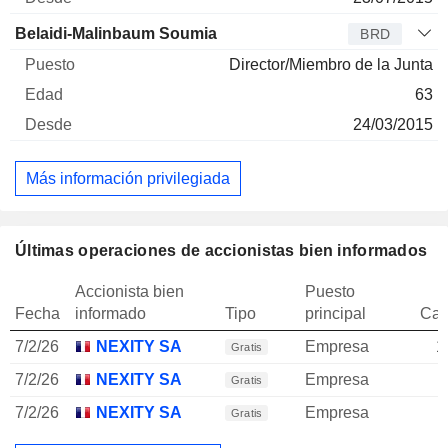
Belaidi-Malinbaum Soumia
BRD
Director/Miembro de la Junta
63
24/03/2015
Más información privilegiada
Últimas operaciones de accionistas bien informados
Accionista bien
Puesto
Fecha
informado
Tipo
principal
Can
7/2/26
NEXITY SA
Empresa
1
Gratis
7/2/26
NEXITY SA
Empresa
Gratis
7/2/26
NEXITY SA
Empresa
Gratis