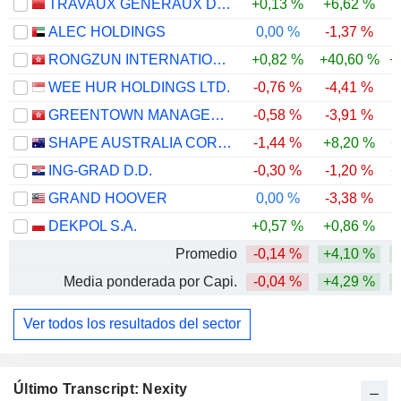
TRAVAUX GENERAUX DE CONSTRUCTION DE CASABLANCA S.A
+0,13 %
+6,62 %
-
ALEC HOLDINGS
0,00 %
-1,37 %
RONGZUN INTERNATIONAL HOLDINGS GROUP LIMITED
+0,82 %
+40,60 %
+
WEE HUR HOLDINGS LTD.
-0,76 %
-4,41 %
GREENTOWN MANAGEMENT HOLDINGS COMPANY LIMITED
-0,58 %
-3,91 %
-
SHAPE AUSTRALIA CORPORATION LIMITED
-1,44 %
+8,20 %
+
ING-GRAD D.D.
-0,30 %
-1,20 %
+
GRAND HOOVER
0,00 %
-3,38 %
DEKPOL S.A.
+0,57 %
+0,86 %
Promedio
-0,14 %
+4,10 %
+
Media ponderada por Capi.
-0,04 %
+4,29 %
+
Ver todos los resultados del sector
Último Transcript: Nexity