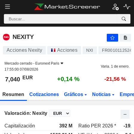
NEXITY
7,040
€
+0,14 %
NEXITY
Acciones Nexity
Acciones
NXI
FR0010112524
Mercado cerrado -
Euronext Paris
Varia. 1 de enero.
17:55:00 07/08/2026
EUR
+0,14 %
7,040
-21,56 %
Resumen
Cotizaciones
Gráficos
Noticias
Empr
Valoración: Nexity
Capitalización
392 M
Ratio PER 2026 *
-19,