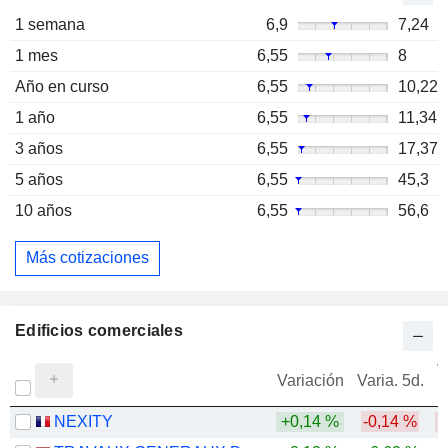
1 semana
6,9
7,24
1 mes
6,55
8
Año en curso
6,55
10,22
1 año
6,55
11,34
3 años
6,55
17,37
5 años
6,55
45,3
10 años
6,55
56,6
Más cotizaciones
Edificios comerciales
V
Variación
Varia. 5d.
NEXITY
+0,14 %
-0,14 %
-