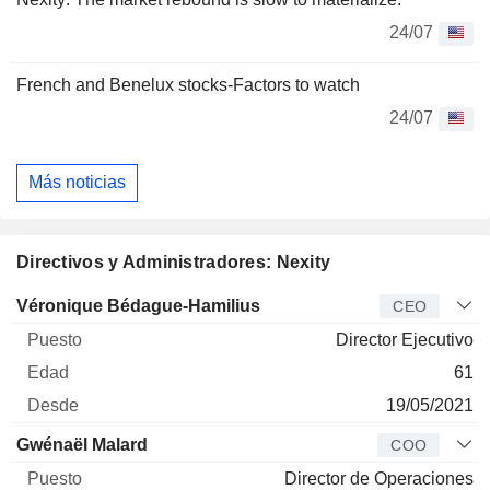
24/07
French and Benelux stocks-Factors to watch
24/07
Más noticias
Directivos y Administradores: Nexity
Director
Puesto
Edad
Desde
Véronique Bédague-Hamilius
CEO
Director Ejecutivo
61
19/05/2021
Gwénaël Malard
COO
Director de Operaciones