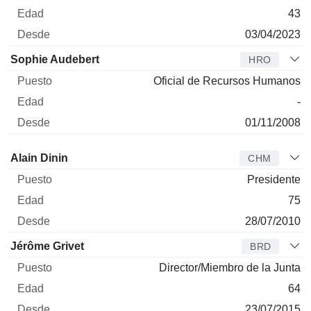
43
03/04/2023
Sophie Audebert
HRO
Oficial de Recursos Humanos
-
01/11/2008
Administrador
Puesto
Edad
Desde
Alain Dinin
CHM
Presidente
75
28/07/2010
Jérôme Grivet
BRD
Director/Miembro de la Junta
64
23/07/2015