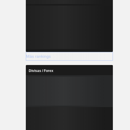
Más rankings
Divisas / Forex