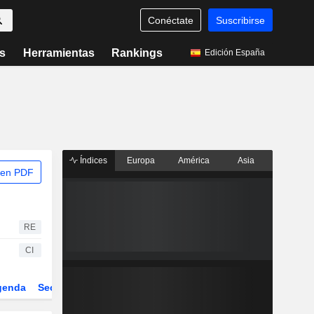
Conéctate
Suscribirse
s
Herramientas
Rankings
Edición España
Índices
Europa
América
Asia
 en PDF
RE
CI
genda
Sector
Derivados
ETFs