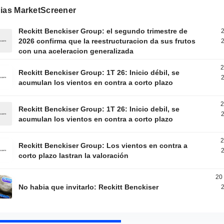
gias MarketScreener
Reckitt Benckiser Group: el segundo trimestre de
2
2026 confirma que la reestructuracion da sus frutos
2
con una aceleracion generalizada
2
Reckitt Benckiser Group: 1T 26: Inicio débil, se
2
acumulan los vientos en contra a corto plazo
2
Reckitt Benckiser Group: 1T 26: Inicio debil, se
2
acumulan los vientos en contra a corto plazo
2
Reckitt Benckiser Group: Los vientos en contra a
2
corto plazo lastran la valoración
20
No habia que invitarlo: Reckitt Benckiser
2