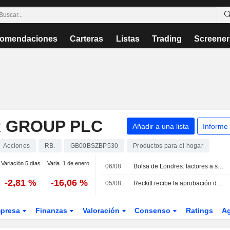
omendaciones
Carteras
Listas
Trading
Screener
R GROUP PLC
Añadir a una lista
Informe
Acciones
RB.
GB00BSZBP530
Productos para el hogar
Variación 5 días
Varia. 1 de enero.
06/08
Bolsa de Londres: factores a seguir el 6 de agosto
-2,81 %
-16,06 %
05/08
Reckitt recibe la aprobación de la FDA para Mucinex 12HR Cold & Fever Multi-Symptom
presa
Finanzas
Valoración
Consenso
Ratings
A