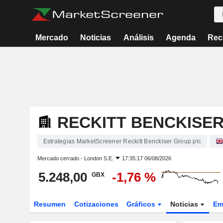
Mercado
Noticias
Análisis
Agenda
Rec
RECKITT BENCKISE
Estrategias MarketScreener Reckitt Benckiser Group plc
Mercado cerrado -
London S.E.
17:35:17 06/08/2026
5.248,00
-1,76 %
GBX
Resumen
Cotizaciones
Gráficos
Noticias
Em