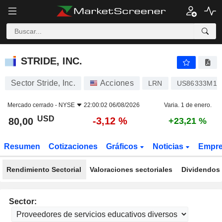
STRIDE, INC.
80,00
$
-3,12 %
STRIDE, INC.
Sector Stride, Inc.
Acciones
LRN
US86333M10
Mercado cerrado -
NYSE
22:00:02 06/08/2026
Varia. 1 de enero.
USD
-3,12 %
80,00
+23,21 %
Resumen
Cotizaciones
Gráficos
Noticias
Empr
Rendimiento Sectorial
Valoraciones sectoriales
Dividendos 
Sector: