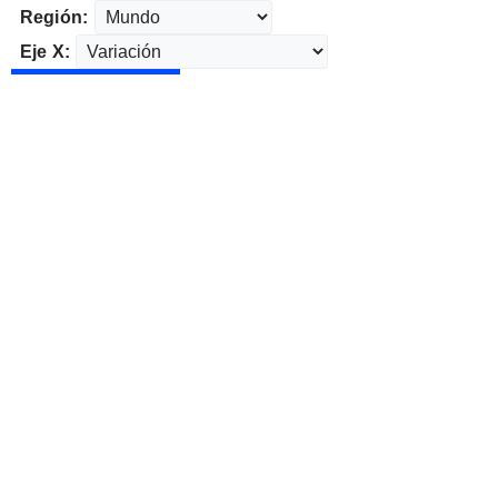
Región:
Eje X: