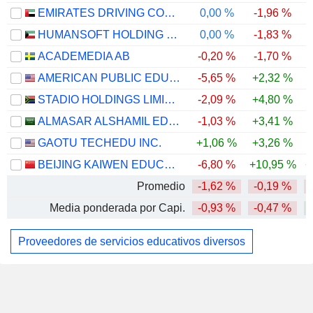
EMIRATES DRIVING COMPANY
0,00 %
-1,96 %
-
HUMANSOFT HOLDING COMPANY K.S.C.P.
0,00 %
-1,83 %
ACADEMEDIA AB
-0,20 %
-1,70 %
AMERICAN PUBLIC EDUCATION, INC.
-5,65 %
+2,32 %
-
STADIO HOLDINGS LIMITED
-2,09 %
+4,80 %
ALMASAR ALSHAMIL EDUCATION COMPANY
-1,03 %
+3,41 %
GAOTU TECHEDU INC.
+1,06 %
+3,26 %
BEIJING KAIWEN EDUCATION TECHNOLOGY CO., LTD
-6,80 %
+10,95 %
+
Promedio
-1,62 %
-0,19 %
Media ponderada por Capi.
-0,93 %
-0,47 %
Proveedores de servicios educativos diversos