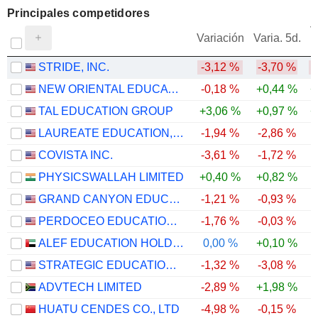
Principales competidores
V
Variación
Varia. 5d.
STRIDE, INC.
-3,12 %
-3,70 %
-
NEW ORIENTAL EDUCATION & TECHNOLOGY GROUP INC.
-0,18 %
+0,44 %
+
TAL EDUCATION GROUP
+3,06 %
+0,97 %
+
LAUREATE EDUCATION, INC.
-1,94 %
-2,86 %
COVISTA INC.
-3,61 %
-1,72 %
PHYSICSWALLAH LIMITED
+0,40 %
+0,82 %
-
GRAND CANYON EDUCATION, INC.
-1,21 %
-0,93 %
PERDOCEO EDUCATION CORPORATION
-1,76 %
-0,03 %
ALEF EDUCATION HOLDING PLC
0,00 %
+0,10 %
STRATEGIC EDUCATION, INC.
-1,32 %
-3,08 %
ADVTECH LIMITED
-2,89 %
+1,98 %
HUATU CENDES CO., LTD
-4,98 %
-0,15 %