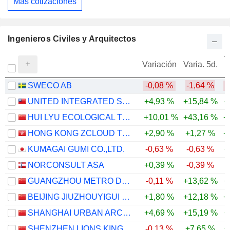
Más cotizaciones
Ingenieros Civiles y Arquitectos
V
Variación
Varia. 5d.
SWECO AB
-0,08 %
-1,64 %
-
UNITED INTEGRATED SERVICES CO., LTD.
+4,93 %
+15,84 %
+
HUI LYU ECOLOGICAL TECHNOLOGY GROUPS CO.,LTD.
+10,01 %
+43,16 %
+
HONG KONG ZCLOUD TECHNOLOGY CONSTRUCTION LIMITED
+2,90 %
+1,27 %
+
KUMAGAI GUMI CO.,LTD.
-0,63 %
-0,63 %
+
NORCONSULT ASA
+0,39 %
-0,39 %
-
GUANGZHOU METRO DESIGN & RESEARCH INSTITUTE CO., LTD.
-0,11 %
+13,62 %
+
BEIJING JIUZHOUYIGUI ENVIRONMENTAL TECHNOLOGY CO., LTD.
+1,80 %
+12,18 %
+
SHANGHAI URBAN ARCHITECTURE DESIGN CO., LTD.
+4,69 %
+15,19 %
+
SHENZHEN LIONS KING HI-TECH CO., LTD
-0,13 %
+7,65 %
+