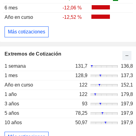
6 mes
-12,06 %
Año en curso
-12,52 %
Más cotizaciones
Extremos de Cotización
1 semana
131,7
136,8
1 mes
128,9
137,3
Año en curso
122
152,1
1 año
122
179,8
3 años
93
197,9
5 años
78,25
197,9
10 años
50,97
197,9