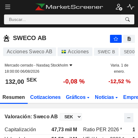
SWECO AB
132,00
kr
-0,08 %
SWECO AB
Acciones Sweco AB
Acciones
SWEC B
SE001
Mercado cerrado -
Nasdaq Stockholm
Varia. 1 de
18:00:00 06/08/2026
enero.
SEK
-0,08 %
132,00
-12,52 %
Resumen
Cotizaciones
Gráficos
Noticias
Empr
Valoración: Sweco AB
Capitalización
47,73 mil M
Ratio PER 2026 *
18