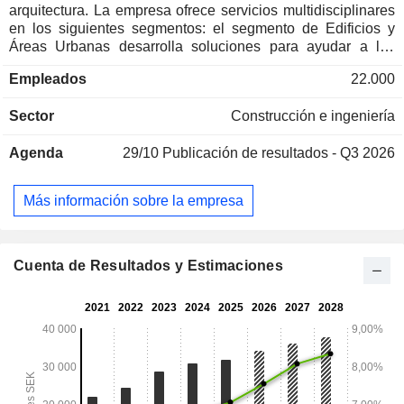
arquitectura. La empresa ofrece servicios multidisciplinares
en los siguientes segmentos: el segmento de Edificios y
Áreas Urbanas desarrolla soluciones para ayudar a las
ciudades a crecer y convertirse en lugares resilientes y
Empleados
22.000
atractivos para vivir; el segmento de Agua, Energía e
Industria diseña soluciones tecnológicas modernas que
Sector
Construcción e ingeniería
garantizan el acceso de la sociedad y la industria al agua
limpia, a un suministro energético fiable y a una mayor
Agenda
29/10
Publicación de resultados - Q3 2026
eficiencia en el uso de los recursos; El segmento de
Infraestructuras de transporte se dedica al diseño de
soluciones de transporte sostenibles que permitan a las
Más información sobre la empresa
ciudades y sociedades del futuro gestionar el crecimiento
demográfico y las nuevas demandas de movilidad; y El
segmento de Arquitectura integra operaciones de
arquitectura e ingeniería en siete de sus ocho mercados
Cuenta de Resultados y Estimaciones
principales.