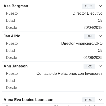
Director
Puesto
Edad
Desde
Asa Bergman
CEO
Director Ejecutivo
59
20/04/2018
Jan Allde
DFI
Director Financiero/CFO
59
01/08/2025
Ann Jansson
IRC
Contacto de Relaciones con Inversores
-
-
Administrador
Puesto
Edad
Desde
Anna Eva Louise Leonsson
BRD