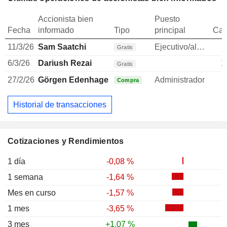
Accionista bien
Puesto
Fecha
informado
Tipo
principal
Can
11/3/26
Sam Saatchi
Ejecutivo/alto directivo
Gratis
6/3/26
Dariush Rezai
1
Gratis
27/2/26
Görgen Edenhagen
Administrador
Compra
Historial de transacciones
Cotizaciones y Rendimientos
1 día
-0,08 %
1 semana
-1,64 %
Mes en curso
-1,57 %
1 mes
-3,65 %
3 mes
+1,07 %