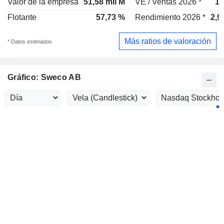
Valor de la empresa
51,58 mil M
VE / Ventas 2026 *
1,
Flotante
57,73 %
Rendimiento 2026 *
2,9
Más ratios de valoración
* Datos estimados
Gráfico: Sweco AB