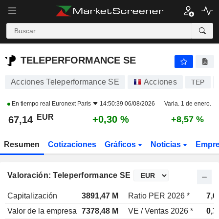
TELEPERFORMANCE SE
67,14
€
+0,30 %
TELEPERFORMANCE SE
Acciones Teleperformance SE
Acciones
TEP
En tiempo real
Euronext Paris
14:50:39 06/08/2026
Varia. 1 de enero.
EUR
+0,30 %
67,14
+8,57 %
Resumen
Cotizaciones
Gráficos
Noticias
Empr
Valoración: Teleperformance SE
Capitalización
3891,47 M
Ratio PER 2026 *
7,6
Valor de la empresa
7378,48 M
VE / Ventas 2026 *
0,7