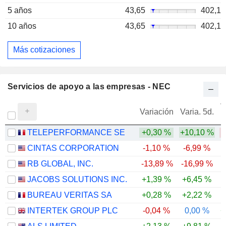
5 años
43,65
402,1
10 años
43,65
402,1
Más cotizaciones
Servicios de apoyo a las empresas - NEC
V
Variación
Varia. 5d.
TELEPERFORMANCE SE
+0,30 %
+10,10 %
CINTAS CORPORATION
-1,10 %
-6,99 %
RB GLOBAL, INC.
-13,89 %
-16,99 %
-
JACOBS SOLUTIONS INC.
+1,39 %
+6,45 %
BUREAU VERITAS SA
+0,28 %
+2,22 %
INTERTEK GROUP PLC
-0,04 %
0,00 %
+