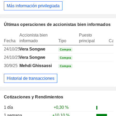
Más información privilegiada
Últimas operaciones de accionistas bien informados
Accionista bien
Puesto
Fecha
informado
Tipo
principal
Can
24/10/25
Vera Songwe
Compra
24/10/25
Vera Songwe
Compra
30/9/25
Mehdi Ghissassi
Compra
Historial de transacciones
Cotizaciones y Rendimientos
1 día
+0,30 %
1 semana
+10,10 %