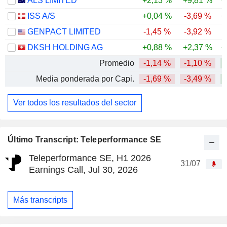
ALS LIMITED
+2,13 %
+9,81 %
+
ISS A/S
+0,04 %
-3,69 %
+
GENPACT LIMITED
-1,45 %
-3,92 %
-
DKSH HOLDING AG
+0,88 %
+2,37 %
+
Promedio
-1,14 %
-1,10 %
Media ponderada por Capi.
-1,69 %
-3,49 %
Ver todos los resultados del sector
Último Transcript: Teleperformance SE
Teleperformance SE, H1 2026
31/07
Earnings Call, Jul 30, 2026
Más transcripts