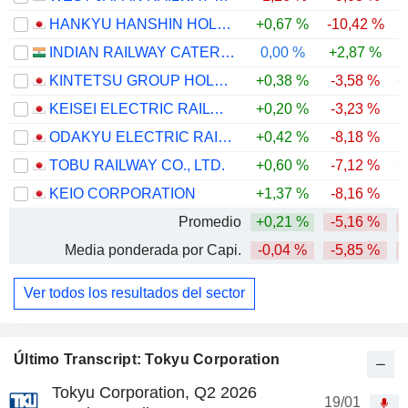
HANKYU HANSHIN HOLDINGS, INC.
+0,67 %
-10,42 %
INDIAN RAILWAY CATERING & TOURISM CORPORATION LIMITED
0,00 %
+2,87 %
-
KINTETSU GROUP HOLDINGS CO.,LTD.
+0,38 %
-3,58 %
+
KEISEI ELECTRIC RAILWAY CO., LTD.
+0,20 %
-3,23 %
ODAKYU ELECTRIC RAILWAY CO., LTD.
+0,42 %
-8,18 %
TOBU RAILWAY CO., LTD.
+0,60 %
-7,12 %
+
KEIO CORPORATION
+1,37 %
-8,16 %
Promedio
+0,21 %
-5,16 %
Media ponderada por Capi.
-0,04 %
-5,85 %
Ver todos los resultados del sector
Último Transcript: Tokyu Corporation
Tokyu Corporation, Q2 2026
19/01