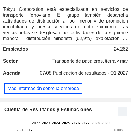
Tokyu Corporation está especializada en servicios de
transporte ferroviario. El grupo también desarrolla
actividades de distribución al por menor y de promoción
inmobiliaria, y presta servicios de entretenimiento. Las
ventas netas se desglosan por actividades de la siguiente
manera - distribución minorista (62,9%): explotación de
grandes almacenes, supermercados, etc. El grupo también
Empleados
24.262
ofrece servicios de difusión de canales de televisión ; -
promoción y gestión de activos inmobiliarios (17,2%); -
Sector
Transporte de pasajeros, tierra y mar
servicios de transporte ferroviario y por carretera (15,9%); -
explotación hotelera (4%).
Agenda
07/08
Publicación de resultados - Q1 2027
Más información sobre la empresa
Cuenta de Resultados y Estimaciones