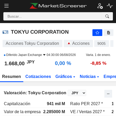
TOKYU CORPORATION
1.668,00
¥
0,00 %
TOKYU CORPORATION
Acciones Tokyu Corporation
Acciones
9005
J
Diferido
Japan Exchange
04:30:00 06/08/2026
Varia. 1 de enero.
JPY
0,00 %
1.668,00
-8,85 %
Resumen
Cotizaciones
Gráficos
Noticias
Empr
Valoración: Tokyu Corporation
Capitalización
941 mil M
Ratio PER 2027 *
10
Valor de la empresa
2.285000 M
VE / Ventas 2027 *
2,