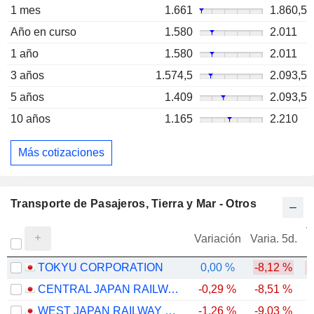
1 mes
1.661
1.860,5
Año en curso
1.580
2.011
1 año
1.580
2.011
3 años
1.574,5
2.093,5
5 años
1.409
2.093,5
10 años
1.165
2.210
Más cotizaciones
Transporte de Pasajeros, Tierra y Mar - Otros
V
Variación
Varia. 5d.
TOKYU CORPORATION
0,00 %
-8,12 %
CENTRAL JAPAN RAILWAY COMPANY
-0,29 %
-8,51 %
WEST JAPAN RAILWAY COMPANY
-1,26 %
-9,03 %
-