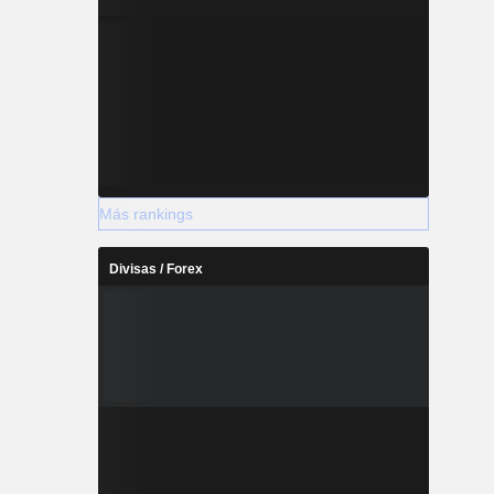
Más rankings
Divisas / Forex