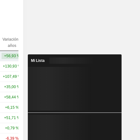
Variación 5
Variación
Capi.($)
años
10 años
+56,93 %
+79,65 %
2825,11 M
Mi Lista
+130,93 %
+103,25 %
330 mil M
+107,49 %
+551,86 %
109 mil M
+35,00 %
+50,93 %
80,79 mil M
+58,44 %
+139,01 %
67,61 mil M
+6,15 %
+19,15 %
57,55 mil M
+51,71 %
+195,05 %
52,24 mil M
+0,79 %
+110,26 %
44,18 mil M
-6,39 %
+21,71 %
42,99 mil M