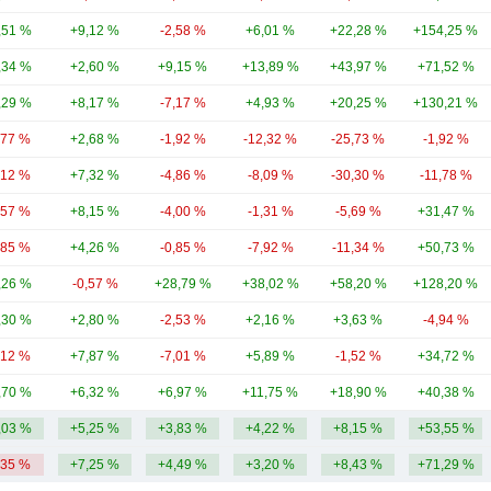
,51 %
+9,12 %
-2,58 %
+6,01 %
+22,28 %
+154,25 %
,34 %
+2,60 %
+9,15 %
+13,89 %
+43,97 %
+71,52 %
,29 %
+8,17 %
-7,17 %
+4,93 %
+20,25 %
+130,21 %
,77 %
+2,68 %
-1,92 %
-12,32 %
-25,73 %
-1,92 %
,12 %
+7,32 %
-4,86 %
-8,09 %
-30,30 %
-11,78 %
,57 %
+8,15 %
-4,00 %
-1,31 %
-5,69 %
+31,47 %
,85 %
+4,26 %
-0,85 %
-7,92 %
-11,34 %
+50,73 %
,26 %
-0,57 %
+28,79 %
+38,02 %
+58,20 %
+128,20 %
,30 %
+2,80 %
-2,53 %
+2,16 %
+3,63 %
-4,94 %
,12 %
+7,87 %
-7,01 %
+5,89 %
-1,52 %
+34,72 %
,70 %
+6,32 %
+6,97 %
+11,75 %
+18,90 %
+40,38 %
,03 %
+5,25 %
+3,83 %
+4,22 %
+8,15 %
+53,55 %
,35 %
+7,25 %
+4,49 %
+3,20 %
+8,43 %
+71,29 %