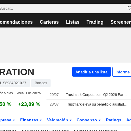
omendaciones
Carteras
Listas
Trading
Screener
RATION
Añadir a una lista
Informe
US8984021027
Bancos
ión 5 días
Varia. 1 de enero.
29/07
Trustmark Corporation, Q2 2026 Earnings Call, Jul 29, 2026
,50 %
+23,89 %
28/07
Trustmark eleva su beneficio ajustado y sus ingresos en el segundo trimestre
presa
Finanzas
Valoración
Consenso
Ratings
A