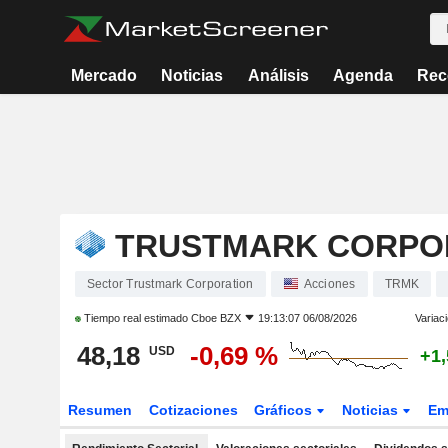
Mercado
Noticias
Análisis
Agenda
Rec
TRUSTMARK CORPO
Sector Trustmark Corporation
Acciones
TRMK
Tiempo real estimado
Cboe BZX
19:13:07 06/08/2026
Variac
48,18
-0,69 %
USD
+1
Resumen
Cotizaciones
Gráficos
Noticias
Em