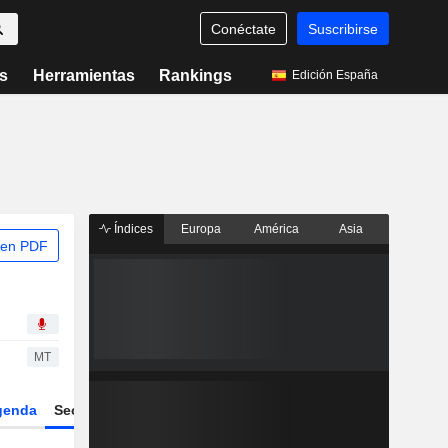
Conéctate
Suscribirse
s
Herramientas
Rankings
Edición España
Índices
Europa
América
Asia
 en PDF
MT
genda
Sector
Derivados
ETFs