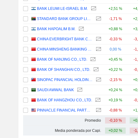
BANK LEUMI LE-ISRAEL B.M.
+2,51 %
+4
STANDARD BANK GROUP LIMITED
-1,71 %
+2
BANK HAPOALIM B.M.
+0,88 %
+3
CHINA EVERBRIGHT BANK COMPANY LIMITED
-0,33 %
-3
CHINA MINSHENG BANKING CORP., LTD.
0,00 %
-1
BANK OF NANJING CO., LTD.
+0,45 %
-1
BANK OF SHANGHAI CO., LTD.
+0,22 %
-0
SINOPAC FINANCIAL HOLDINGS COMPANY LIMITED
-2,15 %
+0
SAUDI AWWAL BANK
+0,24 %
+0
BANK OF HANGZHOU CO., LTD.
+0,19 %
-0
PINNACLE FINANCIAL PARTNERS, INC.
-0,88 %
+1
Promedio
-0,10 %
+0
Media ponderada por Capi.
+0,02 %
-1