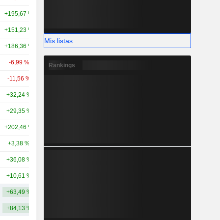
+195,67 %
+434,63 %
35,67 mil M
+151,23 %
+128,23 %
32,9 mil M
Mis listas
+186,36 %
+283,95 %
32,69 mil M
-6,99 %
-20,31 %
26,13 mil M
Rankings
-11,56 %
-54,58 %
22,19 mil M
+32,24 %
+53,62 %
20,57 mil M
+29,35 %
-
19,53 mil M
+202,46 %
+361,60 %
18,09 mil M
+3,38 %
+83,57 %
18,05 mil M
+36,08 %
-
17,34 mil M
+10,61 %
+99,48 %
16,15 mil M
+63,49 %
+146,73 %
52,33 mil M
+84,13 %
+161,71 %