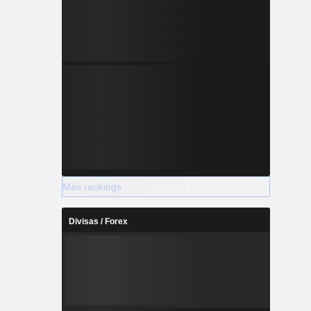
Más rankings
Divisas / Forex