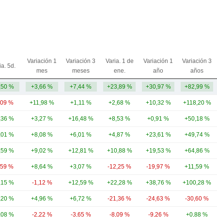
Variación 1
Variación 3
Varia. 1 de
Variación 1
Variación 3
ia. 5d.
mes
meses
ene.
año
años
,50 %
+3,66 %
+7,44 %
+23,89 %
+30,97 %
+82,99 %
,09 %
+11,98 %
+1,11 %
+2,68 %
+10,32 %
+118,20 %
,36 %
+3,27 %
+16,48 %
+8,53 %
+0,91 %
+50,18 %
,01 %
+8,08 %
+6,01 %
+4,87 %
+23,61 %
+49,74 %
,59 %
+9,02 %
+12,81 %
+10,88 %
+19,53 %
+64,86 %
,59 %
+8,64 %
+3,07 %
-12,25 %
-19,97 %
+11,59 %
,15 %
-1,12 %
+12,59 %
+22,28 %
+38,76 %
+100,28 %
,20 %
+4,96 %
+6,72 %
-21,36 %
-24,63 %
-30,60 %
,08 %
-2,22 %
-3,65 %
-8,09 %
-9,26 %
+0,88 %