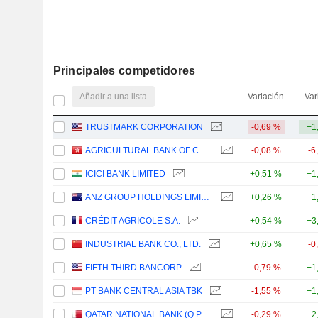
Principales competidores
Añadir a una lista
Variación
Var
TRUSTMARK CORPORATION
-0,69 %
+1
AGRICULTURAL BANK OF CHINA LIMITED
-0,08 %
-6
ICICI BANK LIMITED
+0,51 %
+1
ANZ GROUP HOLDINGS LIMITED
+0,26 %
+1
CRÉDIT AGRICOLE S.A.
+0,54 %
+3
INDUSTRIAL BANK CO., LTD.
+0,65 %
-0
FIFTH THIRD BANCORP
-0,79 %
+1
PT BANK CENTRAL ASIA TBK
-1,55 %
+1
QATAR NATIONAL BANK (Q.P.S.C.)
-0,29 %
+2