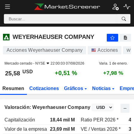
WEYERHAEUSER COMPANY
25,58
$
+0,51 %
WEYERHAEUSER COMPANY
Acciones Weyerhaeuser Company
Acciones
WY
Mercado cerrado -
NYSE
22:00:03 07/08/2026
Varia. 1 de enero.
USD
+0,51 %
25,58
+7,98 %
Resumen
Cotizaciones
Gráficos
Noticias
Empr
Valoración: Weyerhaeuser Company
Capitalización
18,44 mil M
Ratio PER 2026 *
49
Valor de la empresa
23,69 mil M
VE / Ventas 2026 *
3,