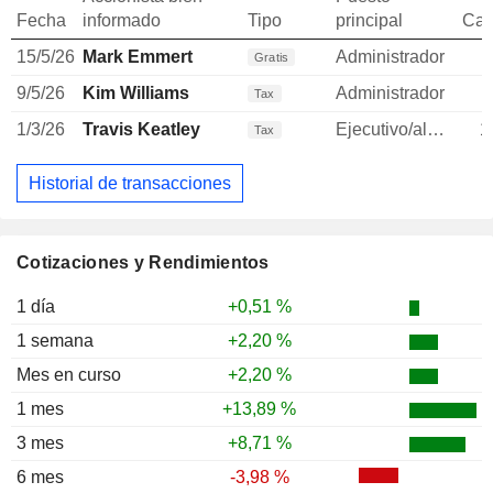
Fecha
informado
Tipo
principal
Can
15/5/26
Mark Emmert
Administrador
Gratis
9/5/26
Kim Williams
Administrador
Tax
1/3/26
Travis Keatley
Ejecutivo/alto directivo
1
Tax
Historial de transacciones
Cotizaciones y Rendimientos
1 día
+0,51 %
1 semana
+2,20 %
Mes en curso
+2,20 %
1 mes
+13,89 %
3 mes
+8,71 %
6 mes
-3,98 %