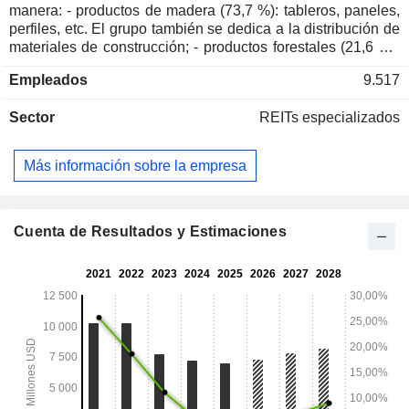
manera: - productos de madera (73,7 %): tableros, paneles,
perfiles, etc. El grupo también se dedica a la distribución de
materiales de construcción; - productos forestales (21,6 %):
árboles, troncos, astillas de madera, etc. El resto de las
Empleados
9.517
ventas netas (4,7 %) proceden de actividades de gestión y
explotación de activos forestales y recursos naturales. Las
Sector
REITs especializados
ventas netas se distribuyen geográficamente de la siguiente
manera: Estados Unidos (86,3 %), Canadá (7,7 %), Japón
(3,6 %), China (1,3 %), Corea (0,3 %) y otros (0,8 %).
Más información sobre la empresa
Cuenta de Resultados y Estimaciones