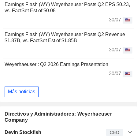
Earnings Flash (WY) Weyerhaeuser Posts Q2 EPS $0.23,
vs. FactSet Est of $0.08
30/07
Earnings Flash (WY) Weyerhaeuser Posts Q2 Revenue
$1.87B, vs. FactSet Est of $1.85B
30/07
Weyerhaeuser : Q2 2026 Earnings Presentation
30/07
Más noticias
Directivos y Administradores: Weyerhaeuser
Company
Director
Puesto
Edad
Desde
Devin Stockfish
CEO