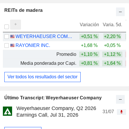
REITs de madera
V
Variación
Varia. 5d.
WEYERHAEUSER COMPANY
+0,51 %
+2,20 %
RAYONIER INC.
+1,68 %
+0,05 %
-
Promedio
+1,10 %
+1,12 %
Media ponderada por Capi.
+0,81 %
+1,64 %
Ver todos los resultados del sector
Último Transcript: Weyerhaeuser Company
Weyerhaeuser Company, Q2 2026
31/07
Earnings Call, Jul 31, 2026