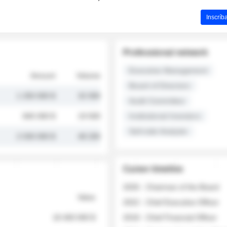
Inscríb
Professional network
Executive Management
Amount
Volume
Board of Directors
1 250 000 $
32 000
Audit Committee
845 000 $
19 500
Institutional Investors
Sell-side Analysts
2 030 000 $
48 200
Career timeline
2026 - Chairman of the Board
Value
2022 - Chief Executive Officer
18 400 000 $
2018 - Chief Financial Officer