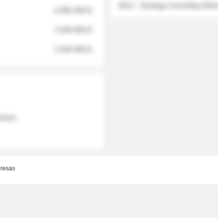
2012 - Strategy Committee Me
6 950 000 $
3 280 000 $
2 040 000 $
 names
resas