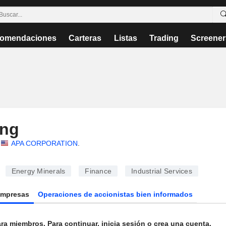
omendaciones
Carteras
Listas
Trading
Screener
ng
APA CORPORATION
.
Energy Minerals
Finance
Industrial Services
Empresas
Operaciones de accionistas bien informados
ra miembros. Para continuar, inicia sesión o crea una cuenta.