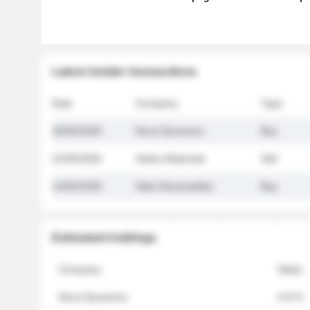
Latest insider transactions
Date
Company
Type
26/05/2026
Nova Dynamics
Buy
21/05/2026
Helios Materials
Sell
14/05/2026
Atlas Renewables
Buy
Estimated holdings
Company
Stake
Nova Dynamics
4.8 %