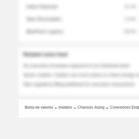
Helios Materials
2.1 %
Atlas Renewables
1.3 %
BluePeak Logistics
0.9 %
Related news feed
An executive increases exposure to an industrial stock
Sector rotation: insiders are more active on clean energy
New regulatory filing published for executive transactions
Bolsa de valores
Insiders
Chansoo Joung
Conexiones Emp