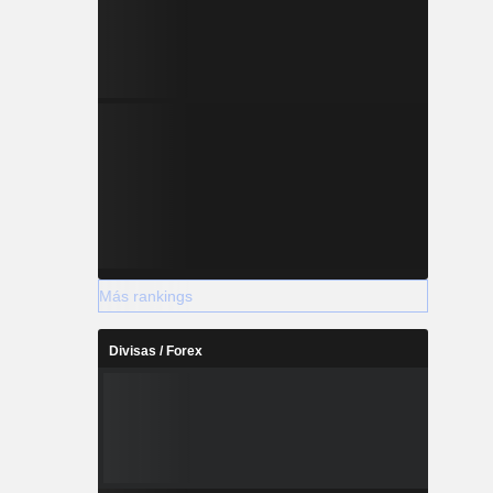
Más rankings
Divisas / Forex