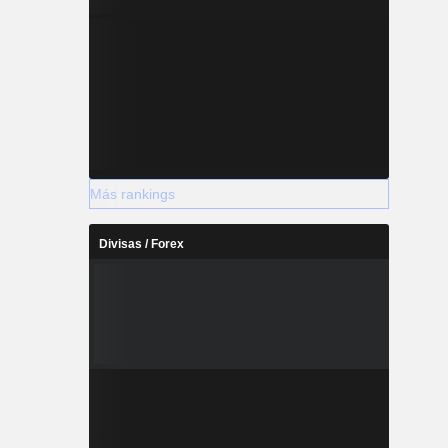
Más rankings
Divisas / Forex