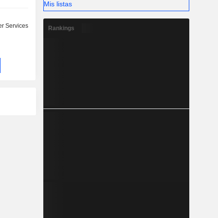
Mis listas
r Services
Rankings