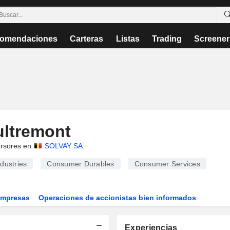
omendaciones
Carteras
Listas
Trading
Screener
ultremont
rsores en
SOLVAY SA
.
dustries
Consumer Durables
Consumer Services
Empresas
Operaciones de accionistas bien informados
Experiencias