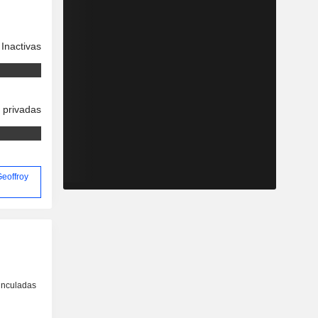
Inactivas
 privadas
Geoffroy
inculadas
o