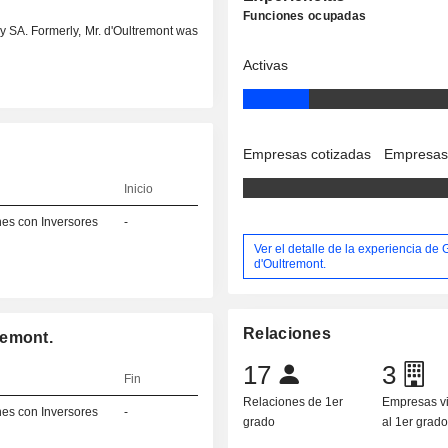
Funciones ocupadas
ay SA. Formerly, Mr. d'Oultremont was
Activas
Empresas cotizadas
Empresas
Inicio
es con Inversores
-
Ver el detalle de la experiencia de 
d'Oultremont.
Relaciones
remont.
17
3
Fin
Relaciones de 1er
Empresas v
es con Inversores
-
grado
al 1er grad