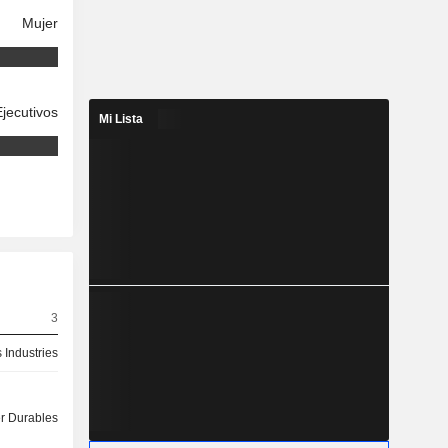
Mujer
Ejecutivos
Mi Lista
3
 Industries
 Durables