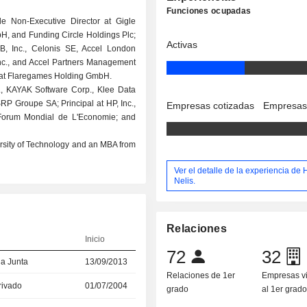
Funciones ocupadas
de Non-Executive Director at Gigle
bH, and Funding Circle Holdings Plc;
Activas
oDB, Inc., Celonis SE, Accel London
 Inc., and Accel Partners Management
 at Flaregames Holding GmbH.
c., KAYAK Software Corp., Klee Data
SRP Groupe SA; Principal at HP, Inc.,
Empresas cotizadas
Empresas
Forum Mondial de L'Economie; and
ersity of Technology and an MBA from
Ver el detalle de la experiencia de 
Nelis.
Relaciones
Inicio
72
32
la Junta
13/09/2013
Relaciones de 1er
Empresas v
rivado
01/07/2004
grado
al 1er grad