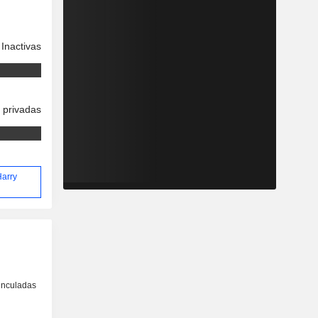
Inactivas
 privadas
Harry
inculadas
o