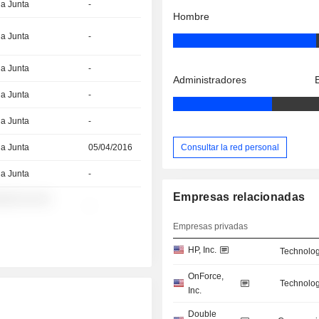
la Junta
-
Hombre
la Junta
-
la Junta
-
Administradores
la Junta
-
la Junta
-
Consultar la red personal
la Junta
05/04/2016
la Junta
-
Empresas relacionadas
░░░ ░░ ░░
-
Empresas privadas
HP, Inc.
Technolog
OnForce,
Technolog
Inc.
Double