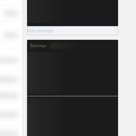
Finance
Más rankings
Finance
Rankings
r Services
y Services
etail Trade
l Services
y Services