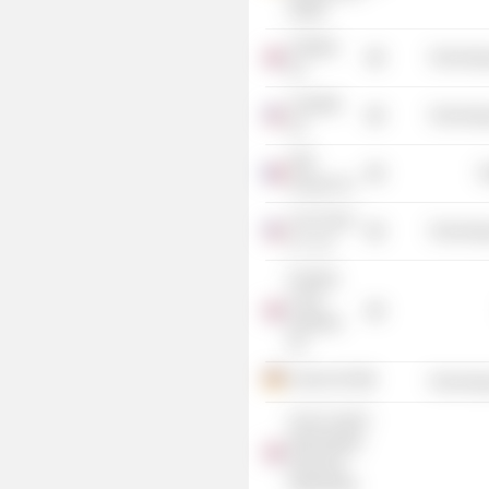
GmbH
Callsign,
Technolog
Inc.
CartoDB,
Technolog
Inc.
SRP
R
Groupe SA
Lola Travel
Technolog
Co., Inc.
Funding
Circle
Holdings
Plc
Celonis SE
Technolog
Accel London
Intermediate
Guernsey
Partnership