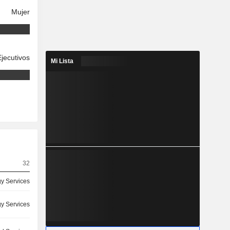
Mujer
Ejecutivos
Mi Lista
32
y Services
y Services