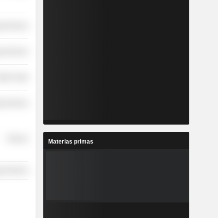
y Services
y Services
etail Trade
y Services
Finance
Materias primas
y Services