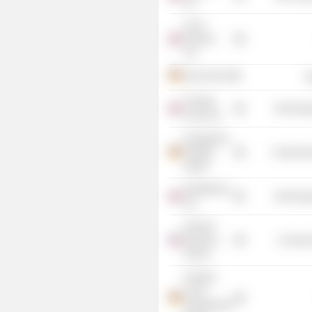
Ltd.
Accel
Partners
Ltd.
sprd.net AG
R
Funding
Technolog
Circle Ltd.
Flaregames
Holding
Commercia
GmbH
WorldRemit
Technolog
Ltd.
Harvard
Business
Consume
School
Funding
Circle
Deutschland