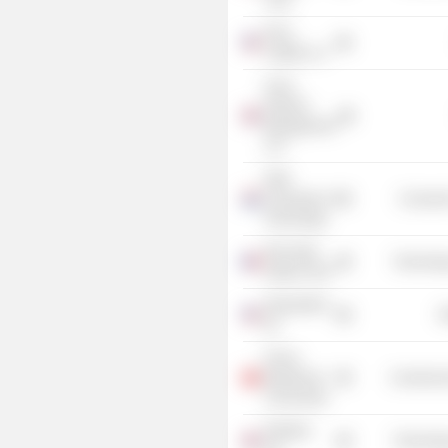
Corp.
Perry
Capital LLC
Accel
Partners
Management
LLP
Delft
University of
Consume
Technology
Klee Data
Technolog
System SAS
Spreadshirt,
R
Inc.
Forum
Mondial de
Commercia
L'Economie
Netvibes
Technolog