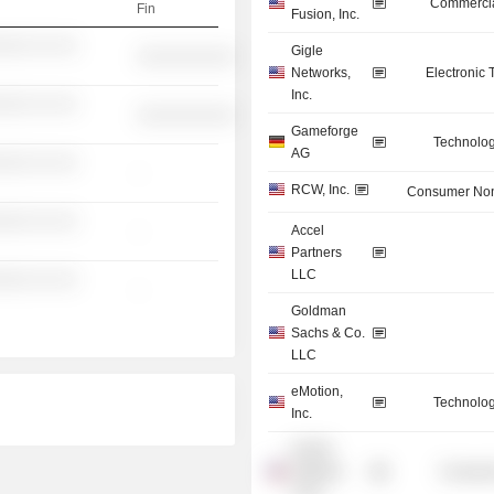
Commercia
Fin
Fusion, Inc.
░░░ ░░ ░░
Gigle
░░░░░░░░░░
Networks,
Electronic
Inc.
░░░ ░░ ░░
░░░░░░░░░░
Gameforge
Technolog
AG
░░░ ░░ ░░
-
RCW, Inc.
Consumer Non
░░░ ░░ ░░
Accel
-
Partners
LLC
░░░ ░░ ░░
-
Goldman
Sachs & Co.
LLC
eMotion,
Technolog
Inc.
KAYAK
Software
Consume