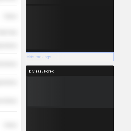
Finance
etail Trade
y Services
Más rankings
l Services
Divisas / Forex
y Services
r Services
Finance