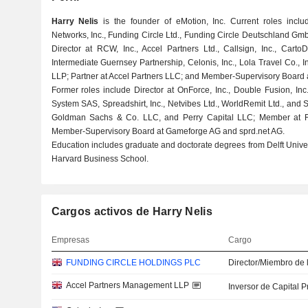
Harry Nelis
is the founder of eMotion, Inc. Current roles inclu
Networks, Inc., Funding Circle Ltd., Funding Circle Deutschland Gm
Director at RCW, Inc., Accel Partners Ltd., Callsign, Inc., Cart
Intermediate Guernsey Partnership, Celonis, Inc., Lola Travel Co.,
LLP; Partner at Accel Partners LLC; and Member-Supervisory Board
Former roles include Director at OnForce, Inc., Double Fusion, In
System SAS, Spreadshirt, Inc., Netvibes Ltd., WorldRemit Ltd., and 
Goldman Sachs & Co. LLC, and Perry Capital LLC; Member at 
Member-Supervisory Board at Gameforge AG and sprd.net AG.
Education includes graduate and doctorate degrees from Delft Univ
Harvard Business School.
Cargos activos de Harry Nelis
Empresas
Cargo
FUNDING CIRCLE HOLDINGS PLC
Director/Miembro de 
Accel Partners Management LLP
Inversor de Capital P